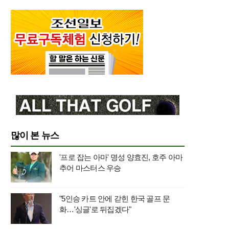
많이 본 뉴스
'프로 잡는 아마' 명성 양효진, 호주 아마
추어 마스터스 우승
"5인승 카트 안에 갇힌 한국 골프 문
화…'싱글'로 뒤집겠다"