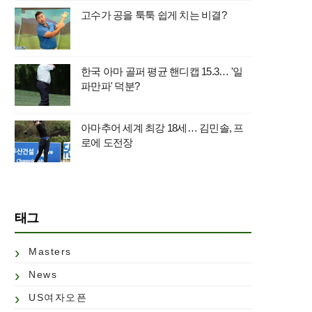
고수가 공을 툭툭 쉽게 치는 비결?
한국 아마 골퍼 평균 핸디캡 15.3… '일
파만파' 덕분?
아마추어 세계 최강 18세… 김민솔, 프
로에 도전장
태그
Masters
News
US여자오픈