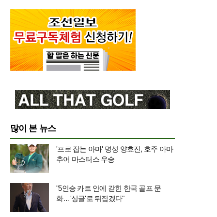
많이 본 뉴스
'프로 잡는 아마' 명성 양효진, 호주 아마
추어 마스터스 우승
"5인승 카트 안에 갇힌 한국 골프 문
화…'싱글'로 뒤집겠다"