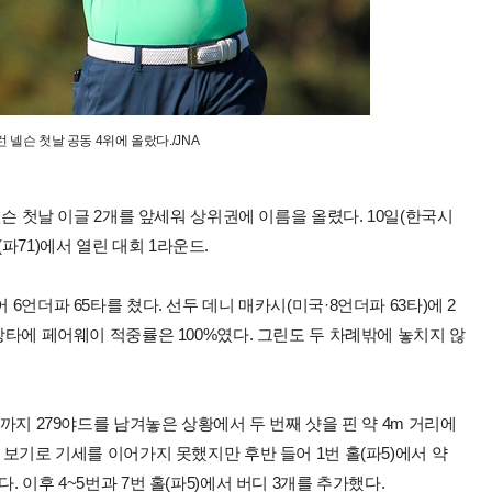
 넬슨 첫날 공동 4위에 올랐다./JNA
 넬슨 첫날 이글 2개를 앞세워 상위권에 이름을 올렸다. 10일(한국시
파71)에서 열린 대회 1라운드.
 6언더파 65타를 쳤다. 선두 데니 매카시(미국·8언더파 63타)에 2
 장타에 페어웨이 적중률은 100%였다. 그린도 두 차례밖에 놓치지 않
홀까지 279야드를 남겨놓은 상황에서 두 번째 샷을 핀 약 4m 거리에
) 보기로 기세를 이어가지 못했지만 후반 들어 1번 홀(파5)에서 약
. 이후 4~5번과 7번 홀(파5)에서 버디 3개를 추가했다.