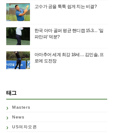
고수가 공을 툭툭 쉽게 치는 비결?
한국 아마 골퍼 평균 핸디캡 15.3… '일
파만파' 덕분?
아마추어 세계 최강 18세… 김민솔, 프
로에 도전장
태그
Masters
News
US여자오픈