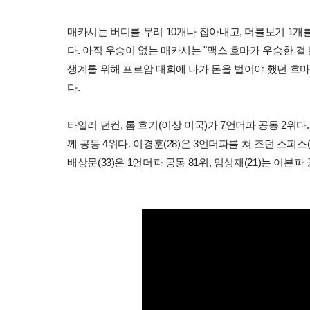
매카시는 버디를 무려 10개나 잡아내고, 더블보기 1개를
다. 아직 우승이 없는 매카시는 "맥스 호마가 우승한 걸 
생계를 위해 프로암 대회에 나가 돈을 벌어야 했던 호
다.
타일러 던컨, 톰 호기(이상 미국)가 7언더파 공동 2위다
께 공동 4위다. 이경훈(28)은 3언더파를 쳐 조던 스피스
배상문(33)은 1언더파 공동 81위, 임성재(21)는 이븐파 