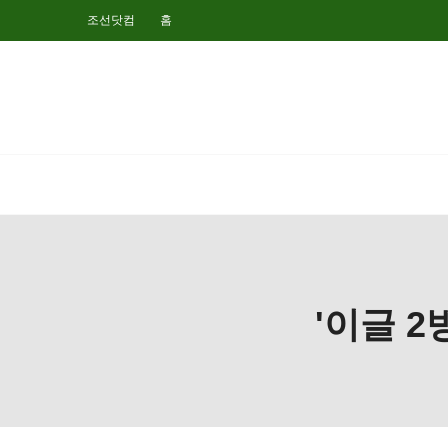
조선닷컴
홈
'이글 2