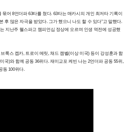
 묶어 8언더파 63타를 쳤다. 63타는 매카시의 개인 최저타 기록이
본 후 많은 자극을 받았다. 그가 했으니 나도 할 수 있다"고 말했다.
마는 지난주 웰스파고 챔피언십 정상에 오르며 인생 역전에 성공했
. 브룩스 켑카, 트로이 메릿, 채드 캠벨(이상 미국) 등이 강성훈과 함
(미국)와 함께 공동 36위다. 재미교포 케빈 나는 2언더파 공동 55위,
공동 100위다.