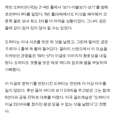
케빈 도허티(미국)는 2~4번 홀에서 ‘보기-더블보기-보기’를 범해
초반부터 4타를 잃었다. 5번 홀(파4)에서도 티샷을 페어웨이 오
른쪽 물로 보내 최소 1타를 더 까먹을 상황이었다. 그나마 공은
물에 깊이 잠겨 있지 않아 칠 수는 있었다.
도허티는 이내 셔츠를 벗은 뒤 샷을 날렸고, 그린에 떨어진 공은
구르더니 홀에 쏙 빨려 들어갔다. 갤러리 스탠드에서 이 모습을
지켜보던 관중들은 ‘워터 샷’이 이글로 이어지자 환호성을 내질
렀다. 도허티도 웃통을 벗은 채로 캐디와 점프해 몸을 부딪히며
기뻐했다.
이 이글로 분위기를 반전시킨 도허티는 전반에 더 이상 타수를
잃지 않았다. 후반 들어 버디와 보기 2개씩을 주고받은 그는 합계
6언더파 공동 37위로 대회를 마쳤다. 미국 골프채널은 "도허티가
이날 2오버파를 쳤지만 평생 잊을 수 없는 샷을 날렸다"고 전했
다.