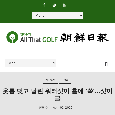
NEWS
TOP
웃통 벗고 날린 워터샷이 홀에 '쏙'...샷이
글
민학수
April 01, 2019