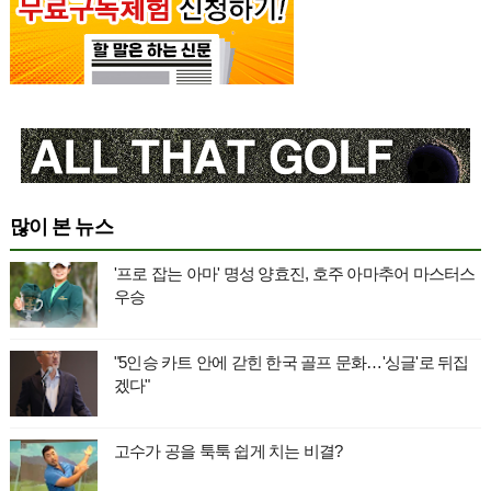
많이 본 뉴스
'프로 잡는 아마' 명성 양효진, 호주 아마추어 마스터스
우승
"5인승 카트 안에 갇힌 한국 골프 문화…'싱글'로 뒤집
겠다"
고수가 공을 툭툭 쉽게 치는 비결?