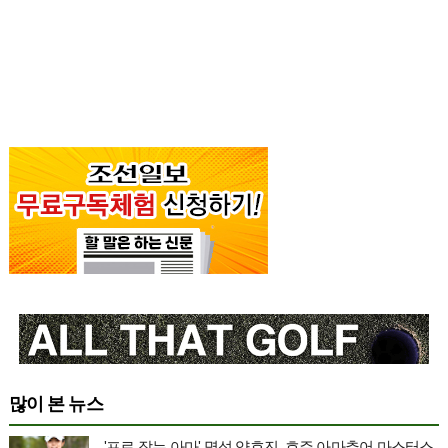
많이 본 뉴스
'프로 잡는 아마' 명성 양효진, 호주 아마추어 마스터스