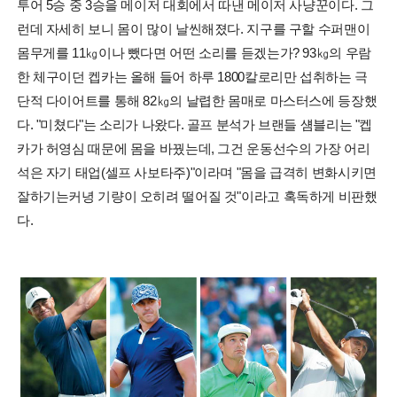
투어 5승 중 3승을 메이저 대회에서 따낸 메이저 사냥꾼이다. 그
런데 자세히 보니 몸이 많이 날씬해졌다. 지구를 구할 수퍼맨이
몸무게를 11㎏이나 뺐다면 어떤 소리를 듣겠는가? 93㎏의 우람
한 체구이던 켑카는 올해 들어 하루 1800칼로리만 섭취하는 극
단적 다이어트를 통해 82㎏의 날렵한 몸매로 마스터스에 등장했
다. "미쳤다"는 소리가 나왔다. 골프 분석가 브랜들 섐블리는 "켑
카가 허영심 때문에 몸을 바꿨는데, 그건 운동선수의 가장 어리
석은 자기 태업(셀프 사보타주)"이라며 "몸을 급격히 변화시키면
잘하기는커녕 기량이 오히려 떨어질 것"이라고 혹독하게 비판했
다.