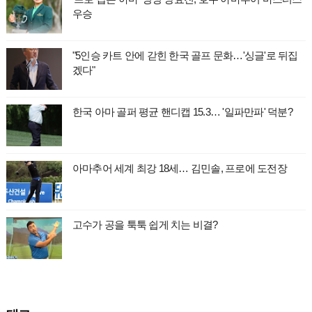
우승
"5인승 카트 안에 갇힌 한국 골프 문화…'싱글'로 뒤집
겠다"
한국 아마 골퍼 평균 핸디캡 15.3… '일파만파' 덕분?
아마추어 세계 최강 18세… 김민솔, 프로에 도전장
고수가 공을 툭툭 쉽게 치는 비결?