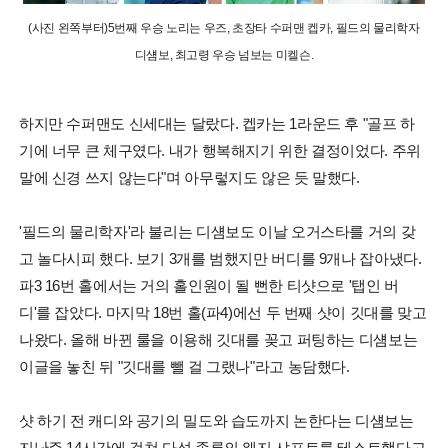
(사진 왼쪽부터)5번째 우승 노리는 우즈, 초장타 수퍼맨 켑카, 필드의 물리학자
디섐보, 최고령 우승 넘보는 미켈슨.
하지만 수퍼맨도 신세대는 달랐다. 켑카는 1라운드 후 "골프 하
기에 너무 큰 체구였다. 내가 행복해지기 위한 결정이었다. 주위
말에 신경 쓰지 않는다"며 아무렇지도 않은 듯 말했다.
'필드의 물리학자'라 불리는 디섐보도 이날 오거스타를 거의 갖
고 놀다시피 했다. 보기 3개를 범했지만 버디를 9개나 잡아냈다.
파3 16번 홀에서는 거의 홀인원이 될 뻔한 티샷으로 '탭인 버
디'를 잡았다. 마지막 18번 홀(파4)에선 두 번째 샷이 깃대를 맞고
나왔다. 올해 바뀐 룰을 이용해 깃대를 꽂고 퍼팅하는 디섐보는
이글을 놓친 뒤 "깃대를 뺄 걸 그랬나"라고 농담했다.
샷 하기 전 캐디와 공기의 밀도와 습도까지 논한다는 디섐보는
지난주 14시간에 걸쳐 다섯 종류의 웨지 샤프트를 테스트했다고