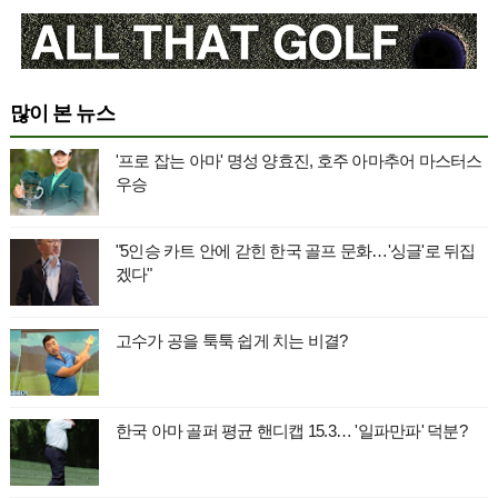
많이 본 뉴스
'프로 잡는 아마' 명성 양효진, 호주 아마추어 마스터스
우승
"5인승 카트 안에 갇힌 한국 골프 문화…'싱글'로 뒤집
겠다"
고수가 공을 툭툭 쉽게 치는 비결?
한국 아마 골퍼 평균 핸디캡 15.3… '일파만파' 덕분?