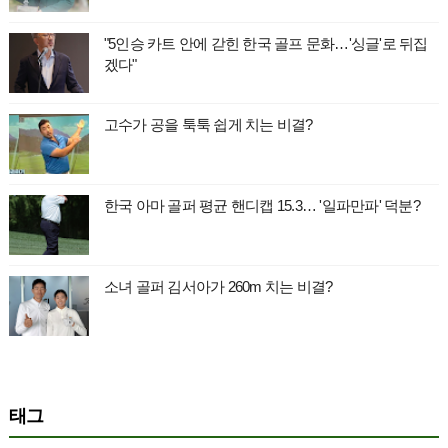
"5인승 카트 안에 갇힌 한국 골프 문화…'싱글'로 뒤집
겠다"
고수가 공을 툭툭 쉽게 치는 비결?
한국 아마 골퍼 평균 핸디캡 15.3… '일파만파' 덕분?
소녀 골퍼 김서아가 260m 치는 비결?
태그