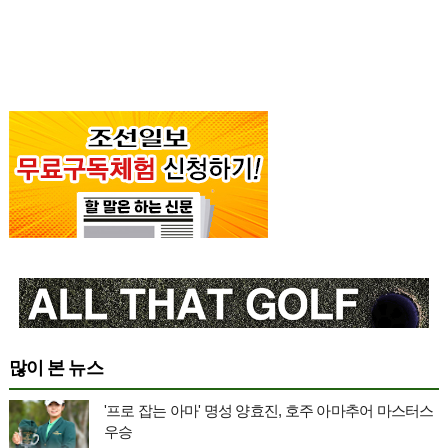
많이 본 뉴스
'프로 잡는 아마' 명성 양효진, 호주 아마추어 마스터스
우승