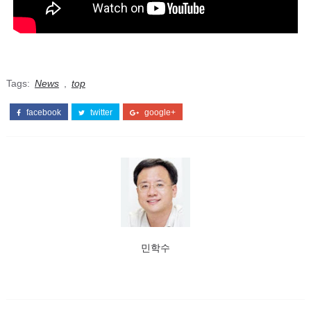
Tags:
News
,
top
facebook
twitter
google+
민학수