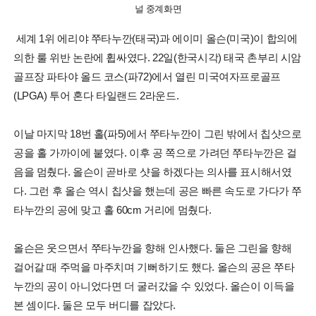
널 중계화면
세계 1위 에리야 쭈타누깐(태국)과 에이미 올슨(미국)이 합의에
의한 룰 위반 논란에 휩싸였다. 22일(한국시각) 태국 촌부리 시암
골프장 파타야 올드 코스(파72)에서 열린 미국여자프로골프
(LPGA) 투어 혼다 타일랜드 2라운드.
이날 마지막 18번 홀(파5)에서 쭈타누깐이 그린 밖에서 칩샷으로
공을 홀 가까이에 붙였다. 이후 공 쪽으로 가려던 쭈타누깐은 걸
음을 멈췄다. 올슨이 곧바로 샷을 하겠다는 의사를 표시해서였
다. 그런 후 올슨 역시 칩샷을 했는데 공은 빠른 속도로 가다가 쭈
타누깐의 공에 맞고 홀 60cm 거리에 멈췄다.
올슨은 웃으면서 쭈타누깐을 향해 인사했다. 둘은 그린을 향해
걸어갈 때 주먹을 마주치며 기뻐하기도 했다. 올슨의 공은 쭈타
누깐의 공이 아니었다면 더 굴러갔을 수 있었다. 올슨이 이득을
본 셈이다. 둘은 모두 버디를 잡았다.