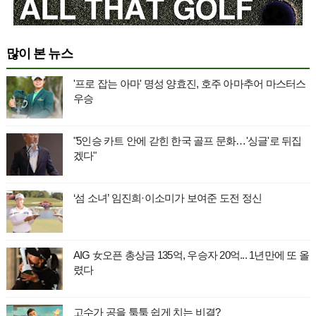
많이 본 뉴스
'프로 잡는 아마' 명성 양효진, 호주 아마추어 마스터스
우승
"5인승 카트 안에 갇힌 한국 골프 문화…'싱글'로 뒤집
겠다"
‘섬 소녀’ 임진희·이소미가 보여준 도전 정신
AIG 女오픈 총상금 135억, 우승자 20억... 1년만에 또 올
렸다
고수가 공을 툭툭 쉽게 치는 비결?