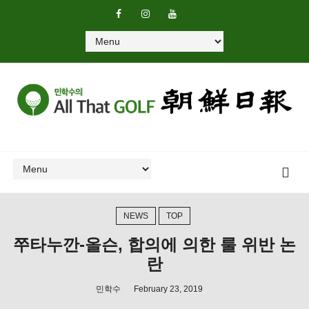
NEWS
TOP
쭈타누깐-올슨, 합의에 의한 룰 위반 논
란
민학수
February 23, 2019