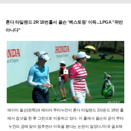
혼다 타일랜드 2R 18번홀서 올슨 ‘백스토핑’ 이득...LPGA "위반
아니다"
에이미 올슨(왼쪽)과 에리야 쭈타누깐이 혼다 타일랜드 2라운드 18번 홀
에서 칩샷을 한 후 그린으로 이동하고 있다. 이 홀에서 올슨의 공이 쭈타
누깐의 공에 맞아 멈추면서 이득을 봤다는 논란이 일었다./미국 골프채