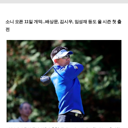
소니 오픈 11일 개막...배상문, 김시우, 임성재 등도 올 시즌 첫 출
전