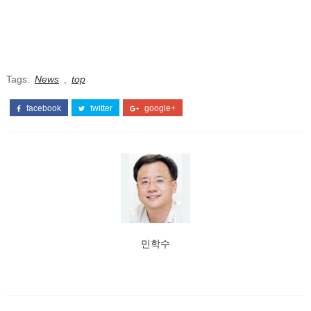
Tags:
News
,
top
facebook
twitter
google+
민학수