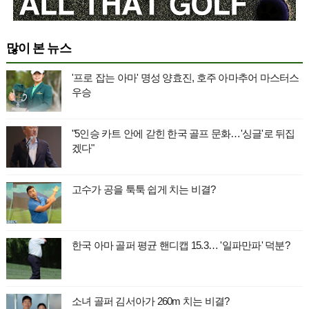
많이 본 뉴스
'프로 잡는 아마' 명성 양효진, 호주 아마추어 마스터스
우승
"5인승 카트 안에 갇힌 한국 골프 문화…'싱글'로 뒤집
겠다"
고수가 공을 툭툭 쉽게 치는 비결?
한국 아마 골퍼 평균 핸디캡 15.3… '일파만파' 덕분?
소녀 골퍼 김서아가 260m 치는 비결?