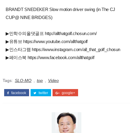
BRANDT SNEDEKER Slow motion driver swing (in The CJ
CUP@ NINE BRIDGES)
▶민학수의올댓골프 http://allthatgolf.chosun.com/
▶유튜브 https://www.youtube.com/allthatgolf
▶인스타그램 https://www.instagram.com/all_that_golf_chosun
▶페이스북 https://www.facebook.com/allthatgolf
Tags:
SLO-MO
,
top
,
Video
facebook
twitter
google+