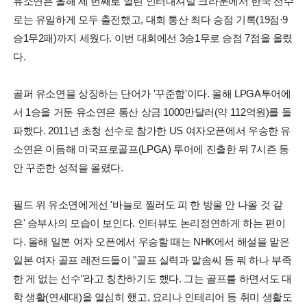
유소연은 올해 세 번째로 열린 인터내셔널 크라운에서 한국 선수
로는 유일하게 모두 출전했고, 대회 통산 최다 승점 기록(19점·9
승1무2패)까지 세웠다. 이번 대회에선 3승1무로 승점 7점을 올렸
다.
골퍼 유소연을 상징하는 단어가 '꾸준함'이다. 올해 LPGA투어에
서 1승을 거둔 유소연은 통산 상금 1000만달러(약 112억원)를 돌
파했다. 2011년 초청 선수로 참가한 US 여자오픈에서 우승한 유
소연은 이듬해 미국프로골프(LPGA) 투어에 진출한 뒤 7시즌 동
안 꾸준한 성적을 올렸다.
필드 위 유소연에게선 '바늘로 찔러도 피 한 방울 안 나올 것 같
은' 승부사의 모습이 보인다. 인터뷰도 논리정연하게 하는 편이
다. 올해 일본 여자 오픈에서 우승할 때는 NHK에서 해설을 맡은
일본 여자 골프 레전드들이 "골프 실력과 말솜씨 등 뭐 하나 부족
한 게 없는 선수"라고 칭찬하기도 했다. 그는 골프를 하면서도 대
학 생활(연세대)을 열심히 했고, 요리나 인테리어 등 취미 생활도