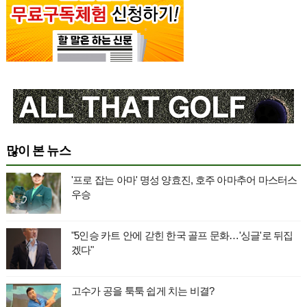
많이 본 뉴스
'프로 잡는 아마' 명성 양효진, 호주 아마추어 마스터스
우승
"5인승 카트 안에 갇힌 한국 골프 문화…'싱글'로 뒤집
겠다"
고수가 공을 툭툭 쉽게 치는 비결?