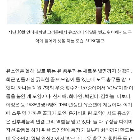
지난 10월 인터내셔널 크라운에서 유소연이 양말을 벗고 워터해저드 구
역에 들어가 샷을 하는 모습. /JTBC골프
유소연은 올해 '발로 뛰는 유 총무'라는 새로운 별명까지 생겼다.
최근 만들어진 굵직한 골프 모임이 둘 있는데 모두 총무를 맡고
있다. 하나는 계원 7명의 우승 횟수가 157승이어서 'V157'이란 이
름을 붙인 계 모임이다. 신지애, 최나연, 박인비, 김하늘, 이보미,
이정은 등 1988년생 6명에 1990년생인 유소연이 계원이다. 여기
에 스무 명 가까운 골퍼가 모인 '은가비회'란 모임에서도 유소연
은 선후배들의 연결 고리 역할을 맡고 있다. 둘 다 우정을 다지며
자선 활동을 하기 위한 모임인데 통장 개설부터 회칙까지 만드는
데 유소연이 워낙 열심이어서 '발로 뛰는 유 총무'란 칭찬을 듣고