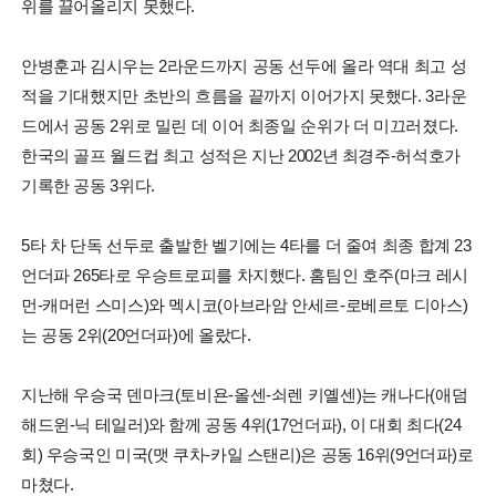
위를 끌어올리지 못했다.
안병훈과 김시우는 2라운드까지 공동 선두에 올라 역대 최고 성
적을 기대했지만 초반의 흐름을 끝까지 이어가지 못했다. 3라운
드에서 공동 2위로 밀린 데 이어 최종일 순위가 더 미끄러졌다.
한국의 골프 월드컵 최고 성적은 지난 2002년 최경주-허석호가
기록한 공동 3위다.
5타 차 단독 선두로 출발한 벨기에는 4타를 더 줄여 최종 합계 23
언더파 265타로 우승트로피를 차지했다. 홈팀인 호주(마크 레시
먼-캐머런 스미스)와 멕시코(아브라암 안세르-로베르토 디아스)
는 공동 2위(20언더파)에 올랐다.
지난해 우승국 덴마크(토비욘-올센-쇠렌 키옐센)는 캐나다(애덤
해드윈-닉 테일러)와 함께 공동 4위(17언더파), 이 대회 최다(24
회) 우승국인 미국(맷 쿠차-카일 스탠리)은 공동 16위(9언더파)로
마쳤다.