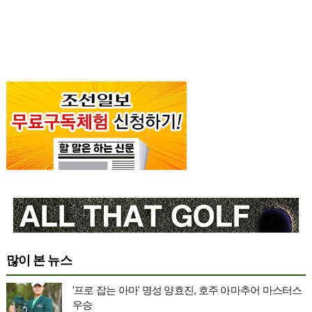
많이 본 뉴스
'프로 잡는 아마' 명성 양효진, 호주 아마추어 마스터스
우승