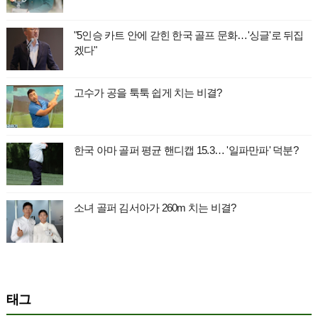
"5인승 카트 안에 갇힌 한국 골프 문화…'싱글'로 뒤집
겠다"
고수가 공을 툭툭 쉽게 치는 비결?
한국 아마 골퍼 평균 핸디캡 15.3… '일파만파' 덕분?
소녀 골퍼 김서아가 260m 치는 비결?
태그