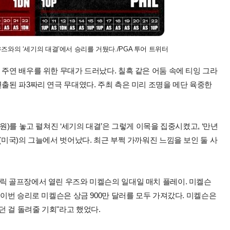
즈와의 ‘세기의 대결’에서 승리를 거뒀다./PGA 투어 트위터
 주연 배우를 위한 무대가 드러났다. 칠흑 같은 어둠 속에 티잉 그라
연출된 파3짜리 연극 무대였다. 주최 측은 미리 조명을 메단 육중한
원)를 놓고 펼쳐진 ‘세기의 대결’은 그렇게 이목을 집중시켰고, ‘만년
(미국)의 그늘에서 벗어났다. 최근 부쩍 가까워진 느낌을 보인 둘 사
크릭 골프장에서 열린 우즈와 미켈슨의 일대일 매치 플레이. 미켈슨
 이번 승리로 미켈슨은 상금 900만 달러를 모두 가져갔다. 미켈슨은
 걸 돌려줄 기회"라고 했었다.