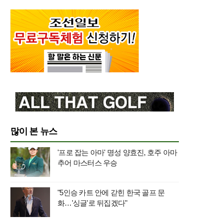
많이 본 뉴스
'프로 잡는 아마' 명성 양효진, 호주 아마
추어 마스터스 우승
"5인승 카트 안에 갇힌 한국 골프 문
화…'싱글'로 뒤집겠다"