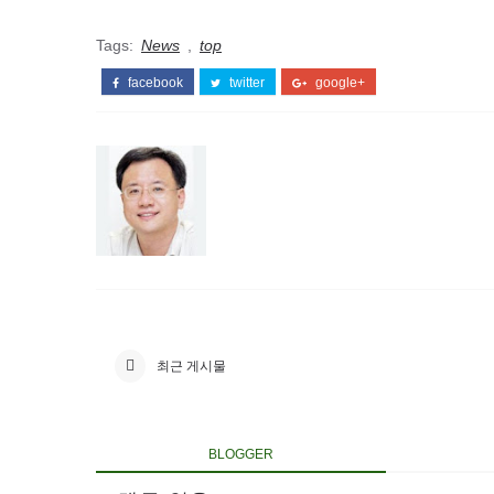
Tags:
News
,
top
facebook
twitter
google+
최근 게시물
BLOGGER