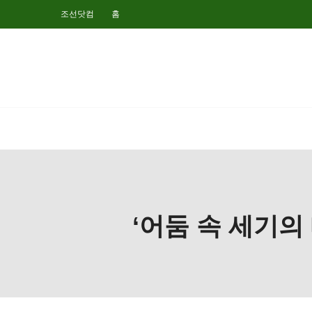
조선닷컴
홈
‘어둠 속 세기의