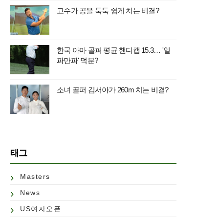
고수가 공을 툭툭 쉽게 치는 비결?
한국 아마 골퍼 평균 핸디캡 15.3… '일
파만파' 덕분?
소녀 골퍼 김서아가 260m 치는 비결?
태그
Masters
News
US여자오픈