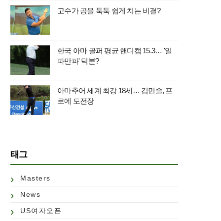
고수가 공을 툭툭 쉽게 치는 비결?
한국 아마 골퍼 평균 핸디캡 15.3… '일
파만파' 덕분?
아마추어 세계 최강 18세… 김민솔, 프
로에 도전장
태그
Masters
News
US여자오픈