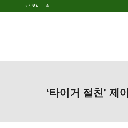
조선닷컴
홈
‘타이거 절친’ 제