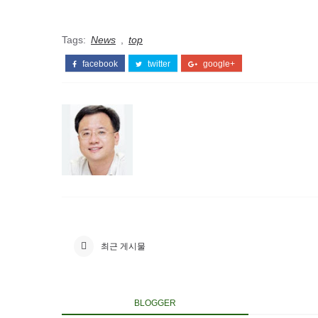
Tags:
News
,
top
facebook
twitter
google+
최근 게시물
BLOGGER