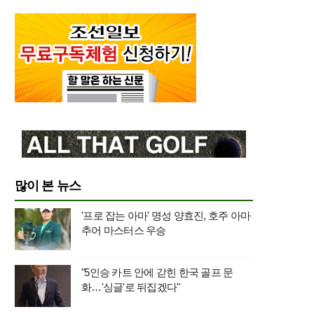
많이 본 뉴스
'프로 잡는 아마' 명성 양효진, 호주 아마
추어 마스터스 우승
"5인승 카트 안에 갇힌 한국 골프 문
화…'싱글'로 뒤집겠다"