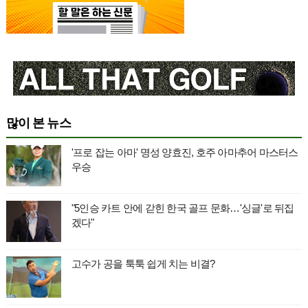
많이 본 뉴스
'프로 잡는 아마' 명성 양효진, 호주 아마추어 마스터스
우승
"5인승 카트 안에 갇힌 한국 골프 문화…'싱글'로 뒤집
겠다"
고수가 공을 툭툭 쉽게 치는 비결?