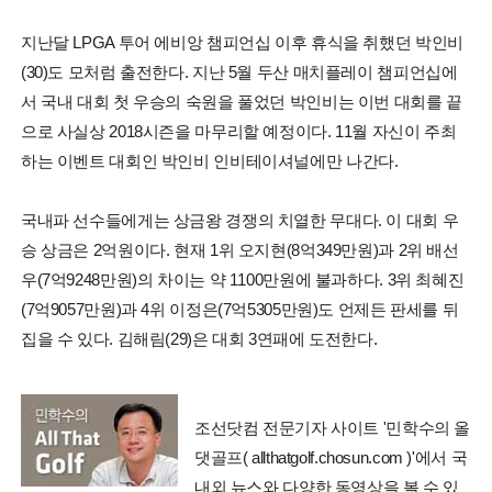
지난달 LPGA 투어 에비앙 챔피언십 이후 휴식을 취했던 박인비
(30)도 모처럼 출전한다. 지난 5월 두산 매치플레이 챔피언십에
서 국내 대회 첫 우승의 숙원을 풀었던 박인비는 이번 대회를 끝
으로 사실상 2018시즌을 마무리할 예정이다. 11월 자신이 주최
하는 이벤트 대회인 박인비 인비테이셔널에만 나간다.
국내파 선수들에게는 상금왕 경쟁의 치열한 무대다. 이 대회 우
승 상금은 2억원이다. 현재 1위 오지현(8억349만원)과 2위 배선
우(7억9248만원)의 차이는 약 1100만원에 불과하다. 3위 최혜진
(7억9057만원)과 4위 이정은(7억5305만원)도 언제든 판세를 뒤
집을 수 있다. 김해림(29)은 대회 3연패에 도전한다.
조선닷컴 전문기자 사이트 '민학수의 올
댓골프( allthatgolf.chosun.com )'에서 국
내외 뉴스와 다양한 동영상을 볼 수 있