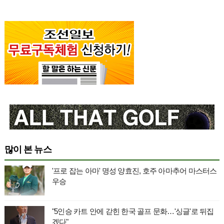
많이 본 뉴스
'프로 잡는 아마' 명성 양효진, 호주 아마추어 마스터스
우승
"5인승 카트 안에 갇힌 한국 골프 문화…'싱글'로 뒤집
겠다"