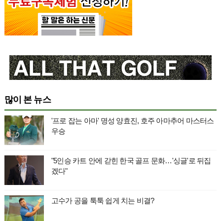
많이 본 뉴스
'프로 잡는 아마' 명성 양효진, 호주 아마추어 마스터스
우승
"5인승 카트 안에 갇힌 한국 골프 문화…'싱글'로 뒤집
겠다"
고수가 공을 툭툭 쉽게 치는 비결?