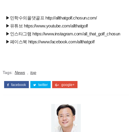
▶민학수의올댓골프 http://allthatgolf.chosun.com/
▶유튜브 https://www.youtube.com/allthatgolf
▶인스타그램 https://www.instagram.com/all_that_golf_chosun
▶페이스북 https://www.facebook.com/allthatgolf
Tags:
News
,
top
facebook
twitter
google+