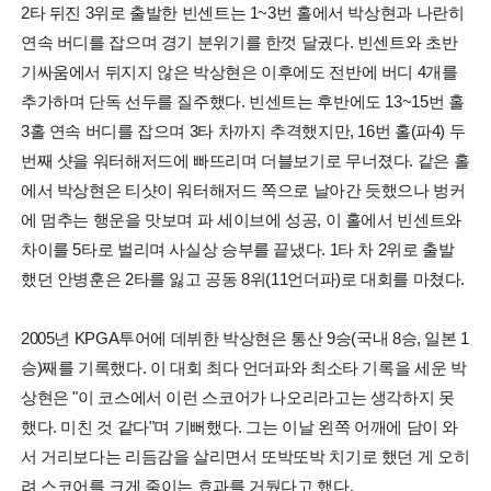
2타 뒤진 3위로 출발한 빈센트는 1~3번 홀에서 박상현과 나란히
연속 버디를 잡으며 경기 분위기를 한껏 달궜다. 빈센트와 초반
기싸움에서 뒤지지 않은 박상현은 이후에도 전반에 버디 4개를
추가하며 단독 선두를 질주했다. 빈센트는 후반에도 13~15번 홀
3홀 연속 버디를 잡으며 3타 차까지 추격했지만, 16번 홀(파4) 두
번째 샷을 워터해저드에 빠뜨리며 더블보기로 무너졌다. 같은 홀
에서 박상현은 티샷이 워터해저드 쪽으로 날아간 듯했으나 벙커
에 멈추는 행운을 맛보며 파 세이브에 성공, 이 홀에서 빈센트와
차이를 5타로 벌리며 사실상 승부를 끝냈다. 1타 차 2위로 출발
했던 안병훈은 2타를 잃고 공동 8위(11언더파)로 대회를 마쳤다.
2005년 KPGA투어에 데뷔한 박상현은 통산 9승(국내 8승, 일본 1
승)째를 기록했다. 이 대회 최다 언더파와 최소타 기록을 세운 박
상현은 "이 코스에서 이런 스코어가 나오리라고는 생각하지 못
했다. 미친 것 같다"며 기뻐했다. 그는 이날 왼쪽 어깨에 담이 와
서 거리보다는 리듬감을 살리면서 또박또박 치기로 했던 게 오히
려 스코어를 크게 줄이는 효과를 거뒀다고 했다.