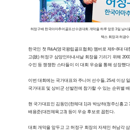
허정구배 한국아마추어골프선수권대회 개막을 하루 앞둔 3일 남서울 
텍스 회장과 허광수
한국인 첫 R&A(영국왕립골프협회) 멤버로 제6~8대 
고(故) 허정구 삼양인터내셔날 회장을 기리기 위해 20
수민 등 쟁쟁한 스타들이 이 대회 우승을 통해 성장했다
이번 대회에는 국가대표와 주니어 선수들, 25세 이상 일
국가대표 및 상비군 선발전에 참가할 수 있는 순위별 배
현 국가대표인 김동민(한체대 1)과 박상하(청주신흥고 3),
배용준(대전체육고3) 등이 우승 후보로 꼽힌다.
대회 개막을 앞두고 고 허정구 회장의 자제인 허남각 삼