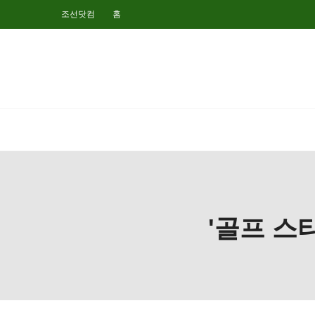
조선닷컴
홈
'골프 스