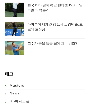
한국 아마 골퍼 평균 핸디캡 15.3… '일
파만파' 덕분?
아마추어 세계 최강 18세… 김민솔, 프
로에 도전장
고수가 공을 툭툭 쉽게 치는 비결?
태그
Masters
News
US여자오픈