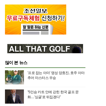
많이 본 뉴스
'프로 잡는 아마' 명성 양효진, 호주 아마
추어 마스터스 우승
"5인승 카트 안에 갇힌 한국 골프 문
화…'싱글'로 뒤집겠다"