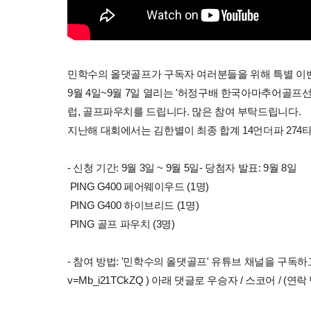
민학수의 올댓골프가 구독자 여러분들을 위해 특별 이
9월 4일~9월 7일 열리는 '허정구배 한국아마추어골
럽, 골프파우치를 드립니다. 많은 참여 부탁드립니다.
지난해 대회에서는 김한별이 최종 합계 14언더파 274
- 신청 기간: 9월 3일 ~ 9월 5일- 당첨자 발표: 9월 8일
PING G400 페어웨이우드 (1명)
PING G400 하이브리드 (1명)
PING 골프 파우치 (3명)
- 참여 방법: '민학수의 올댓골프' 유튜브 채널을 구독하고 위 유튜
v=Mb_i21TCkZQ ) 아래 댓글로 우승자 / 스코어 / (