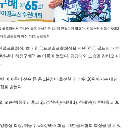
골프장에서 주니어 골퍼 육성기금 1억원 전달식이 열렸다. 왼쪽부터 허동수 GS칼
 대한골프협회 회장. /대한골프협회
대한골프협회장, 초대 한국프로골프협회장을 지낸 '한국 골프의 대부'
03년부터 '허정구배'라는 이름이 붙었다. 김경태와 노승열·김비오·이
.
반 아마추어 선수 등 총 114명이 출전한다. 상위 20위까지는 내년
점을 받는다.
 오승현(청주신흥고 2), 정찬민(연세대 1), 한재민(제주방통고 3),
양통상 회장, 허동수 GS칼텍스 회장, 대한골프협회 회장을 맡고 있