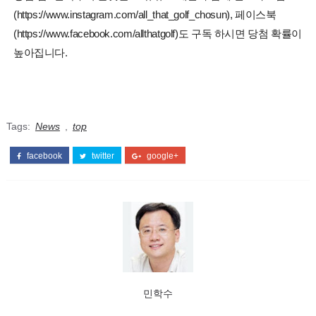
(https://www.instagram.com/all_that_golf_chosun), 페이스북
(https://www.facebook.com/allthatgolf)도 구독 하시면 당첨 확률이
높아집니다.
Tags:
News
,
top
facebook
twitter
google+
민학수