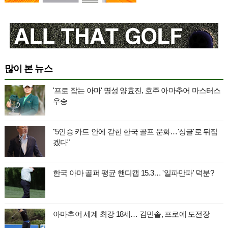
많이 본 뉴스
'프로 잡는 아마' 명성 양효진, 호주 아마추어 마스터스
우승
"5인승 카트 안에 갇힌 한국 골프 문화…'싱글'로 뒤집
겠다"
한국 아마 골퍼 평균 핸디캡 15.3… '일파만파' 덕분?
아마추어 세계 최강 18세… 김민솔, 프로에 도전장