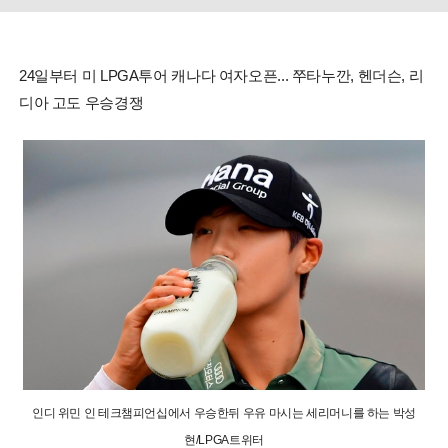
24일부터 미 LPGA투어 캐나다 여자오픈... 쭈타누깐, 헨더슨, 리
디아 고도 우승경쟁
인디 위민 인 테크챔피언십에서 우승한뒤 우유 마시는 세리머니를 하는 박성
현/LPGA트위터