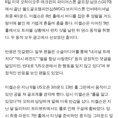
6일 미국 오하이오주 애크런의 파이어스톤 골프장 남코스(파70)
에서 끝난 월드골프챔피언십(WGC) 브리지스톤 인비테이셔널
최종 4라운드. 미켈슨은 8번 홀에서 버디를 잡은 후 양팔을 겨드
랑이에 붙인 채 가볍게 흔들며 춤을 췄다. 미켈슨은 이어진 9번
홀에서도 트러블 상황에서 펀치 샷을 날린 뒤 댄스 동작을 취했
다. 두 동작 모두 광고에서 선보였던 춤이다.
반응은 엇갈렸다. 일부 팬들은 소셜미디어를 통해 “내셔널 트레
저다” “역시 레전드” “필을 항상 사랑한다” 등의 긍정적인 댓글을
달았지만, 반대로 “US오픈에서 한 행동을 잊지 않고 있다”며 부
정적인 반응을 보인 팬들도 있었다.
미켈슨은 지난 6월 US오픈 3라운드 13번 홀 그린에서 움직이고
있던 공을 쳐 골프계를 경악케 했다. 당시 미켈슨은 “룰을 알고
있었다”며 오히려 당당하게 말해 더욱 반감을 샀다. 미켈슨은 지
난 달 밀리터리 트리뷰트에서도 룰로 인해 구설에 휩싸였다. 당
시 최종 라운드 7번 홀에서 티샷을 준비하던 중 티잉 그라운드 앞