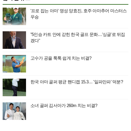
'프로 잡는 아마' 명성 양효진, 호주 아마추어 마스터스
우승
"5인승 카트 안에 갇힌 한국 골프 문화…'싱글'로 뒤집
겠다"
고수가 공을 툭툭 쉽게 치는 비결?
한국 아마 골퍼 평균 핸디캡 15.3… '일파만파' 덕분?
소녀 골퍼 김서아가 260m 치는 비결?