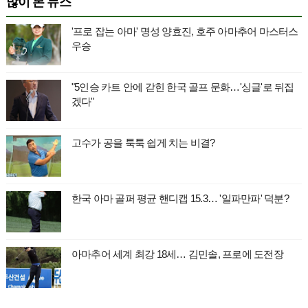
많이 본 뉴스
'프로 잡는 아마' 명성 양효진, 호주 아마추어 마스터스
우승
"5인승 카트 안에 갇힌 한국 골프 문화…'싱글'로 뒤집
겠다"
고수가 공을 툭툭 쉽게 치는 비결?
한국 아마 골퍼 평균 핸디캡 15.3… '일파만파' 덕분?
아마추어 세계 최강 18세… 김민솔, 프로에 도전장