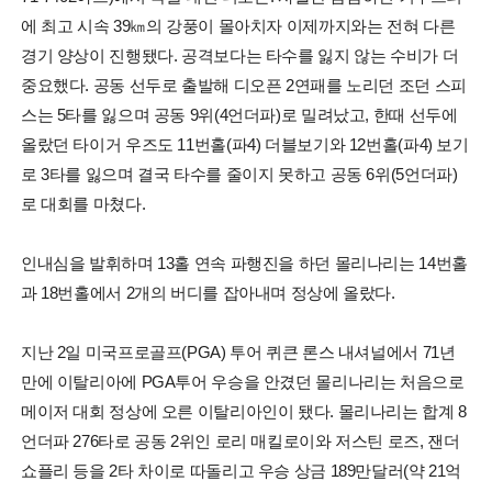
에 최고 시속 39㎞의 강풍이 몰아치자 이제까지와는 전혀 다른
경기 양상이 진행됐다. 공격보다는 타수를 잃지 않는 수비가 더
중요했다. 공동 선두로 출발해 디오픈 2연패를 노리던 조던 스피
스는 5타를 잃으며 공동 9위(4언더파)로 밀려났고, 한때 선두에
올랐던 타이거 우즈도 11번홀(파4) 더블보기와 12번홀(파4) 보기
로 3타를 잃으며 결국 타수를 줄이지 못하고 공동 6위(5언더파)
로 대회를 마쳤다.
인내심을 발휘하며 13홀 연속 파행진을 하던 몰리나리는 14번홀
과 18번홀에서 2개의 버디를 잡아내며 정상에 올랐다.
지난 2일 미국프로골프(PGA) 투어 퀴큰 론스 내셔널에서 71년
만에 이탈리아에 PGA투어 우승을 안겼던 몰리나리는 처음으로
메이저 대회 정상에 오른 이탈리아인이 됐다. 몰리나리는 합계 8
언더파 276타로 공동 2위인 로리 매킬로이와 저스틴 로즈, 잰더
쇼플리 등을 2타 차이로 따돌리고 우승 상금 189만달러(약 21억