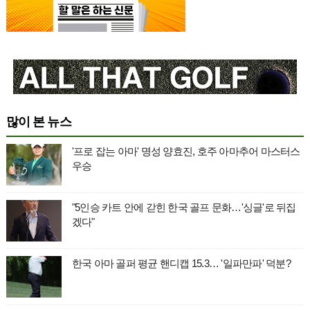
많이 본 뉴스
'프로 잡는 아마' 명성 양효진, 호주 아마추어 마스터스
우승
"5인승 카트 안에 갇힌 한국 골프 문화…'싱글'로 뒤집
겠다"
한국 아마 골퍼 평균 핸디캡 15.3… '일파만파' 덕분?