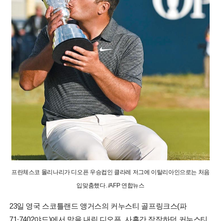
프란체스코 몰리나리가 디오픈 우승컵인 클라레 저그에 이탈리아인으로는 처음
입맞춤했다. /AFP 연합뉴스
23일 영국 스코틀랜드 앵거스의 커누스티 골프링크스(파
71·7402야드)에서 막을 내린 디오픈. 사흘간 잠잠하던 커누스티