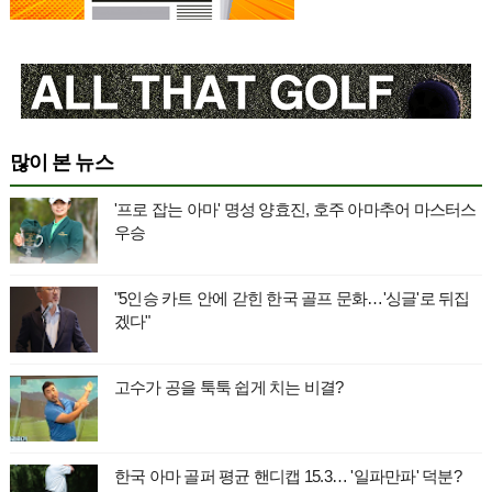
많이 본 뉴스
'프로 잡는 아마' 명성 양효진, 호주 아마추어 마스터스
우승
"5인승 카트 안에 갇힌 한국 골프 문화…'싱글'로 뒤집
겠다"
고수가 공을 툭툭 쉽게 치는 비결?
한국 아마 골퍼 평균 핸디캡 15.3… '일파만파' 덕분?