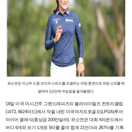
유소연은 지난주 스윙 코치와 스피드를 조절하는 퍼팅 훈련으로 퍼팅 난조를 해
결하며 1년만에 우승컵을 들어올렸다.
18일 미국 미시간주 그랜드래피즈의 블라이더필즈 컨트리클럽
(파72, 6624야드)에서 막을 내린 미국여자프로골프(LPGA)투어
마이어 클래식(총상금 200만달러). 유소연은 대회 4라운드에서
버디 6개와 보기 1개로 5타를 줄여 합계 21언더파 267타를 기록