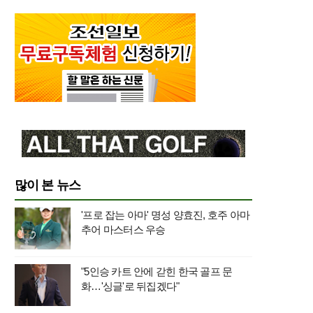
많이 본 뉴스
'프로 잡는 아마' 명성 양효진, 호주 아마
추어 마스터스 우승
"5인승 카트 안에 갇힌 한국 골프 문
화…'싱글'로 뒤집겠다"