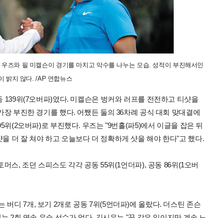
 우즈와 필 미켈슨이 경기를 마치고 악수를 나누는 모습. 성적이 부진해서인
 밝지 않다. /AP 연합뉴스
동 139위(7오버파)였다. 미켈슨은 벙커와 러프를 전전하고 티샷을
 가장 부진한 경기를 했다. 어쨌든 둘의 36차례 공식 대회 맞대결에
95위(2오버파)로 부진했다. 우즈는 "9번홀(파5)에서 이글을 잡은 뒤
을 더 잘 쳐야 하고 오늘보다 더 정확하게 샷을 해야 한다"고 했다.
머스, 조던 스피스도 각각 공동 55위(1언더파), 공동 86위(1오버
버디 7개, 보기 2개로 공동 7위(5언더파)에 올랐다. 더스틴 존슨
서는 2회 연속 우승 선수가 없다. 김시우는 "꿈 같은 일이지만 계속 노