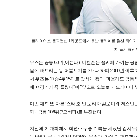
플레이어스 챔피언십 1라운드에서 동반 플레이를 펼친 타이거
지 둘의 표정이
우즈는 공동 69위(이븐파), 미켈슨은 꼴찌에 가까운 공
물에 빠트리는 등 더블보기를 3개나 하며 2000년 이후
서 우즈는 17승4무15패로 앞서게 됐다. 파울러도 공동 
에야 경기가 좀 풀렸다"며 "앞으로 오늘보다 드라이버 샷
이번 대회 또 다른 '스타 조'인 로리 매킬로이와 저스틴 토
파), 공동 108위(3오버파)로 부진했다.
지난해 이 대회에서 최연소 우승 기록을 세웠던 김시우는 
등 6명이 공동 1위(6언더파)에 올랐다. 아직 이 대회에