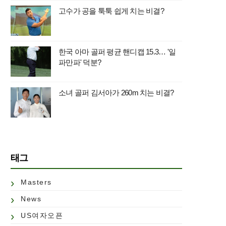
고수가 공을 툭툭 쉽게 치는 비결?
한국 아마 골퍼 평균 핸디캡 15.3… '일
파만파' 덕분?
소녀 골퍼 김서아가 260m 치는 비결?
태그
Masters
News
US여자오픈