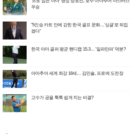
'프로 잡는 아마' 명성 양효진, 호주 아마추어 마스터스
우승
"5인승 카트 안에 갇힌 한국 골프 문화…'싱글'로 뒤집
겠다"
한국 아마 골퍼 평균 핸디캡 15.3… '일파만파' 덕분?
아마추어 세계 최강 18세… 김민솔, 프로에 도전장
고수가 공을 툭툭 쉽게 치는 비결?