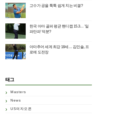
고수가 공을 툭툭 쉽게 치는 비결?
한국 아마 골퍼 평균 핸디캡 15.3… '일
파만파' 덕분?
아마추어 세계 최강 18세… 김민솔, 프
로에 도전장
태그
Masters
News
US여자오픈