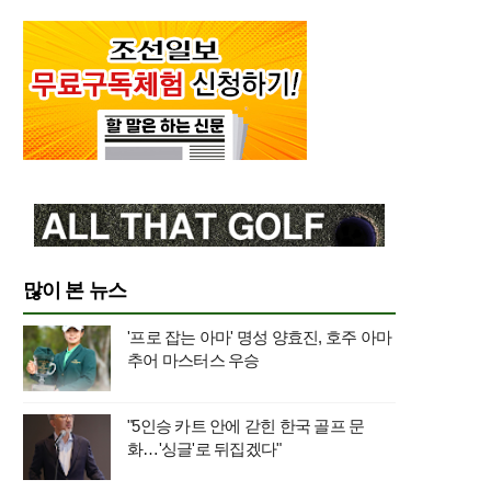
많이 본 뉴스
'프로 잡는 아마' 명성 양효진, 호주 아마
추어 마스터스 우승
"5인승 카트 안에 갇힌 한국 골프 문
화…'싱글'로 뒤집겠다"