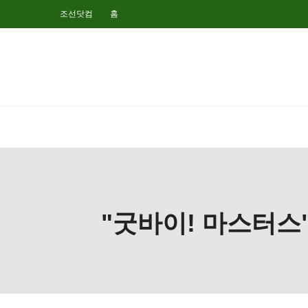
조선닷컴
홈
"굿바이! 마스터스"