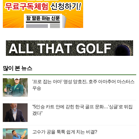
많이 본 뉴스
'프로 잡는 아마' 명성 양효진, 호주 아마추어 마스터스
우승
"5인승 카트 안에 갇힌 한국 골프 문화…'싱글'로 뒤집
겠다"
고수가 공을 툭툭 쉽게 치는 비결?