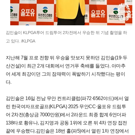
김민솔이 KLPGA투어 드림투어 2차전에서 우승한 뒤 기념 촬영을 하
고 있다. /KLPGA
지난해 7월 프로 전향 뒤 우승을 맛보지 못하던 김민솔(19·두
산건설)이 최근 2개 대회에서 연거푸 축배를 들었다. 아마추
어 세계 최강이던 그의 잠재력이 폭발하기 시작했다는 평이
다.
김민솔은 16일 전남 무안 컨트리클럽(파72·6562야드)에서 열
린 한국여자프로골프(KLPGA) 2025 무안CC·올포유 드림투
어 2차전(총상금 7000만원)에서 2라운드 최종 합계 6언더파
138타로 황유나, 김지영과 공동 1위에 오른 뒤 4차 연장 접전
끝에 우승했다.김민솔은 18번 홀(파5)에서 열린 1차 연장에서