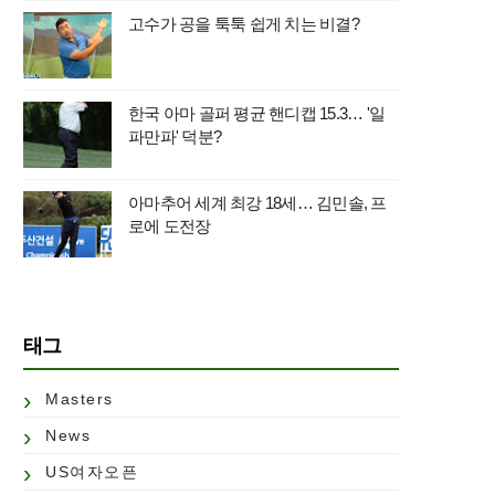
고수가 공을 툭툭 쉽게 치는 비결?
한국 아마 골퍼 평균 핸디캡 15.3… '일
파만파' 덕분?
아마추어 세계 최강 18세… 김민솔, 프
로에 도전장
태그
Masters
News
US여자오픈