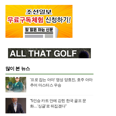
많이 본 뉴스
'프로 잡는 아마' 명성 양효진, 호주 아마
추어 마스터스 우승
"5인승 카트 안에 갇힌 한국 골프 문
화…'싱글'로 뒤집겠다"