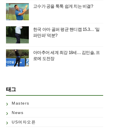
고수가 공을 툭툭 쉽게 치는 비결?
한국 아마 골퍼 평균 핸디캡 15.3… '일
파만파' 덕분?
아마추어 세계 최강 18세… 김민솔, 프
로에 도전장
태그
Masters
News
US여자오픈