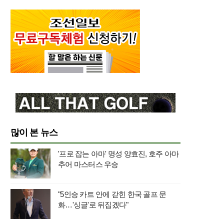
많이 본 뉴스
'프로 잡는 아마' 명성 양효진, 호주 아마
추어 마스터스 우승
"5인승 카트 안에 갇힌 한국 골프 문
화…'싱글'로 뒤집겠다"