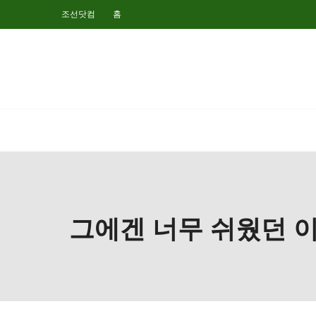
조선닷컴
홈
그에겐 너무 쉬웠던 이