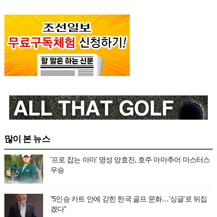
많이 본 뉴스
'프로 잡는 아마' 명성 양효진, 호주 아마추어 마스터스
우승
"5인승 카트 안에 갇힌 한국 골프 문화…'싱글'로 뒤집
겠다"