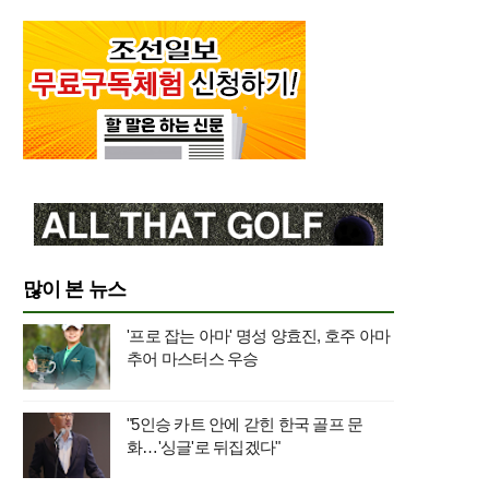
많이 본 뉴스
'프로 잡는 아마' 명성 양효진, 호주 아마
추어 마스터스 우승
"5인승 카트 안에 갇힌 한국 골프 문
화…'싱글'로 뒤집겠다"