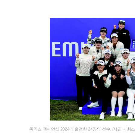
위믹스 챔피언십 2024에 출전한 24명의 선수. /사진 대회