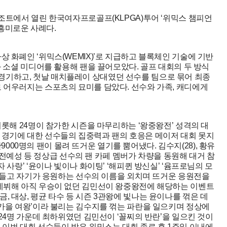
리조트에서 열린 한국여자프로골프(KLPGA)투어 ‘위믹스 챔피언
 흥미로운 사례다.
 화폐인 ‘위믹스(WEMIX)’로 지급하고 블록체인 기술에 기반
) 티켓과 소셜 미디어를 활용해 팬을 끌어모았다. 골프 대회의 두 방식
기하고, 첫날 매치플레이 상대였던 선수를 팀으로 묶어 최종
 어우러지는 스포츠의 묘미를 담았다. 선수와 가족, 캐디에게
비롯해 24명이 참가한 시즌을 마무리하는 ‘왕중왕전’ 성격의 대
 경기에 대한 선수들의 집중력과 팬의 호응은 메이저 대회 못지
1만9000명의 팬이 몰려 뜨거운 열기를 뿜어냈다. 김수지(28), 황유
경, 전예성 등 정상급 선수의 팬 카페 멤버가 차량을 동원해 대거 참
 사랑’ ‘윤이나 빛이나 화이팅’ ‘해피퀸 방신실’ ‘윰프로님의 모
드를 들고 자기가 응원하는 선수의 이름을 외치며 뜨거운 응원전을
 데뷔해 아직 우승이 없던 김민선이 왕중왕전에 해당하는 이벤트
 대상, 평균 타수 등 시즌 3관왕에 빛나는 윤이나를 꺾은 데
‘가을 여왕’이라 불리는 김수지를 꺾는 파란을 일으키며 정상에
 24명 가운데 최하위였던 김민선이 ‘꼴찌의 반란’을 일으킨 것이
 이번 대회 선수들이 받은 위믹스는 대회 종료 후 1주일 이내에