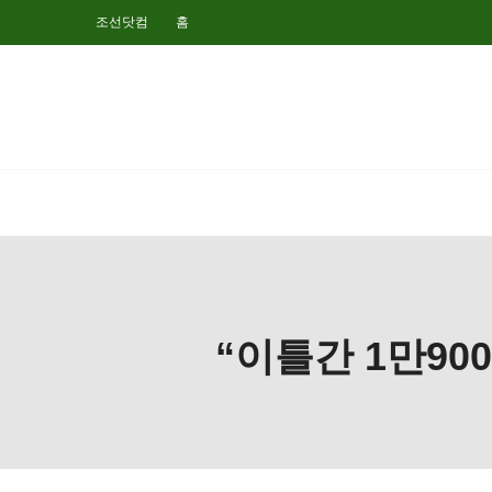
조선닷컴
홈
“이틀간 1만90