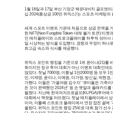
1월 16일과 17일 부산 기장군 해운대비치 골프앤
십 2024(총상금 100만 위믹스)’는 스포츠 마케팅의
세계 스포츠 이벤트 가운데 처음으로 상금 전액을 가상
한 NFT(Non Fungible Token·대체 불가 토큰
인 매치플레이와 스트로크플레이를 하루씩 섞어서 경
일 시상하는 방식을 도입했다. 경쟁과 우정이 하나로
최고급 숙소와 식사를 제공했다.
위믹스 포인트 랭킹을 기준으로 1위 윤이나(21)를 
회이지만 정규 투어 대회가 아닌 이벤트 대회인데도
않았다. 첫날 7000명, 이튿날 1만2000명 등 모두 
민, 이제영, 윤이나, 이예원, 이가영, 방신실, 박현
가했다. 이들은 ‘가을여왕 김수지’ ‘큐티플은 가족이자
든 것이 완벽했던 2024년’ 등 손 팻말과 플래카
펼쳤다. 지난해 한국여자프로골프(KLPGA)투어에
대회에서 잭팟을 터뜨렸다. 첫날 매치플레이에서 상금,
이어, 이틀째 스트로크 플레이에서 연장 접전 끝에 
올랐다. 위믹스 포인트 랭킹 25위로 대회 참가 선수
다. 우승자인 김민선에게는 25만위믹스가 돌아갔다.