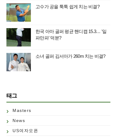
고수가 공을 툭툭 쉽게 치는 비결?
한국 아마 골퍼 평균 핸디캡 15.3… '일
파만파' 덕분?
소녀 골퍼 김서아가 260m 치는 비결?
태그
Masters
News
US여자오픈