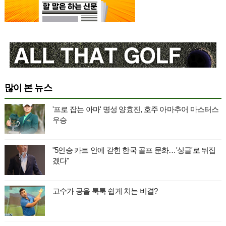
많이 본 뉴스
'프로 잡는 아마' 명성 양효진, 호주 아마추어 마스터스
우승
"5인승 카트 안에 갇힌 한국 골프 문화…'싱글'로 뒤집
겠다"
고수가 공을 툭툭 쉽게 치는 비결?