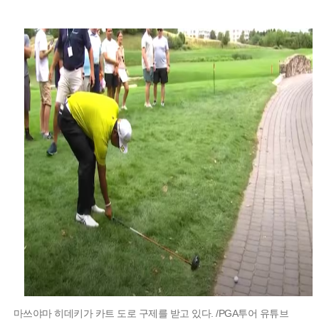
마쓰야마 히데키가 카트 도로 구제를 받고 있다. /PGA투어 유튜브