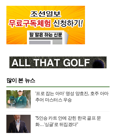
많이 본 뉴스
'프로 잡는 아마' 명성 양효진, 호주 아마
추어 마스터스 우승
"5인승 카트 안에 갇힌 한국 골프 문
화…'싱글'로 뒤집겠다"