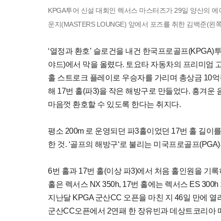
KPGA투어 신설 대회인 렉서스 마스터즈가 29일 양산의 에이
운지(MASTERS LOUNGE) 앞에서 포즈를 취한 김백준(왼쪽
‘열정과 환호’ 슬로건을 내건 한국프로골프(KPGA)투
야드)에서 막을 올렸다. 토요타 자동차의 프리미엄 
홀 스트로크 플레이로 우승자를 가리며 총상금 10억
해 17번 홀(파3)을 작은 해방구로 만들었다. 흥겨
마음껏 환호할 수 있도록 한다는 취지다.
평소 200m 로 운영되던 파3홀이었던 17번 홀 길이
한 것. ‘골프의 해방구‘로 불리는 미국프로골프(PGA
6번 홀과 17번 홀(이상 파3)에서 처음 홀인원을 
홀은 렉서스 NX 350h, 17번 홀에는 렉서스 ES 3
지난달 KPGA 군산CC 오픈을 마친 지 46일 만에
군산CC오픈에서 2연패 한 장유빈과 데상트코리아 