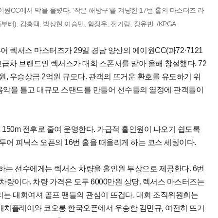
원CC에서 막을 올렸다. '작은 해방구'를 겨냥한 17번 홀의 마스터즈 라
부터), 김홍택, 박상현,이승민, 함정우, 전가람, 장유빈. /KPGA
어 렉서스 마스터즈가 29일 경남 양산의 에이원CC(파72·7121
고급차 브랜드인 렉서스가 대회 스폰서를 맡아 올해 창설했다. 72
원, 우승상금 2억원 규모다. 관객의 뜨거운 환호를 유도하기 위
운 음악을 틀고 대규모 스탠드를 만들어 선수들의 열정에 관객들이
를 150m 전후로 줄여 운영한다. 가급적 홀인원이 나오기 쉽도록
)투어 피닉스 오픈의 16번 홀을 떠올리게 하는 코스 세팅이다.
기록하는 선수에게는 렉서스 차량을 홀인원 부상으로 제공한다. 6번
00h 차량이다. 차량 가격은 모두 6000만원 상당. 렉서스 마스터즈는
 열리는 대회여셔 골프 팬들의 관심이 뜨겁다. 대회 조직위원회는
매치플레이와 코오롱 한국오픈에서 우승한 김민규, 여전히 뜨거