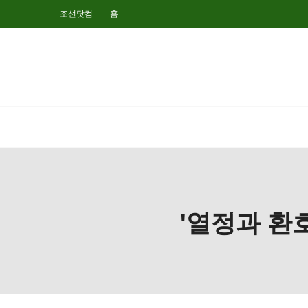
조선닷컴
홈
'열정과 환