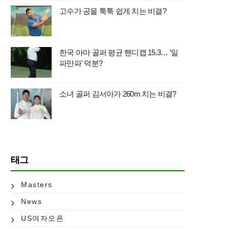
고수가 공을 툭툭 쉽게 치는 비결?
한국 아마 골퍼 평균 핸디캡 15.3… '일
파만파' 덕분?
소녀 골퍼 김서아가 260m 치는 비결?
태그
Masters
News
US여자오픈