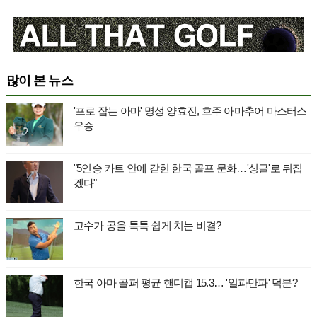
많이 본 뉴스
'프로 잡는 아마' 명성 양효진, 호주 아마추어 마스터스
우승
"5인승 카트 안에 갇힌 한국 골프 문화…'싱글'로 뒤집
겠다"
고수가 공을 툭툭 쉽게 치는 비결?
한국 아마 골퍼 평균 핸디캡 15.3… '일파만파' 덕분?