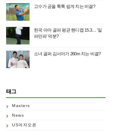
고수가 공을 툭툭 쉽게 치는 비결?
한국 아마 골퍼 평균 핸디캡 15.3… '일
파만파' 덕분?
소녀 골퍼 김서아가 260m 치는 비결?
태그
Masters
News
US여자오픈