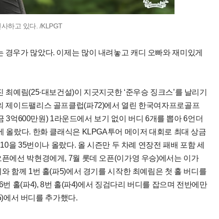
하고 있다. /KLPGT
는 경우가 많았다. 이제는 많이 내려놓고 캐디 오빠와 재미있게
진 최예림(25·대보건설)이 지긋지긋한 ‘준우승 징크스’를 날리기
천의 제이드팰리스 골프클럽(파72)에서 열린 한국여자프로골프
상금 3억600만원) 1라운드에서 보기 없이 버디 6개를 뽑아 6언더
에 올랐다. 한화 클래식은 KLPGA투어 메이저 대회로 최대 상금
10을 35번이나 올랐다. 올 시즌만 두 차례 연장전 패배 포함 세
오픈에선 박현경에게, 7월 롯데 오픈(이가영 우승)에서는 이가
지와 함께 1번 홀(파5)에서 경기를 시작한 최예림은 첫 홀 버디를
6번 홀(파4), 8번 홀(파4)에서 징검다리 버디를 잡으며 전반에만
파5)에서 버디를 추가했다.