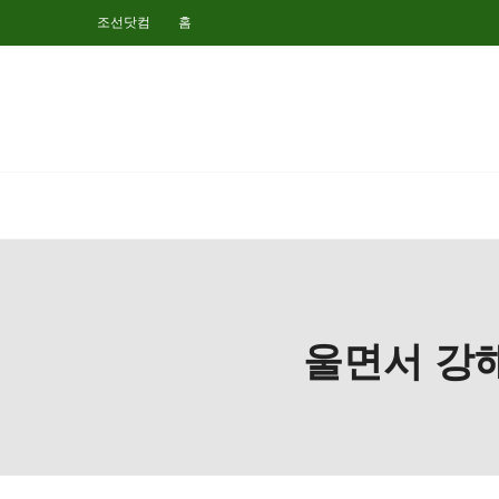
조선닷컴
홈
울면서 강해