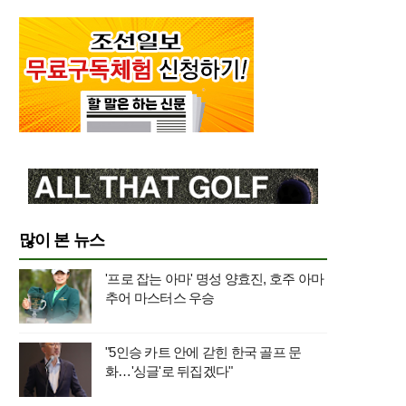
많이 본 뉴스
'프로 잡는 아마' 명성 양효진, 호주 아마
추어 마스터스 우승
"5인승 카트 안에 갇힌 한국 골프 문
화…'싱글'로 뒤집겠다"