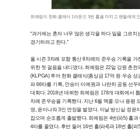
최예림이 한화 클래식 1라운드 3번 홀을 마치고 팬들에게 인사
“과거에는 혼자 너무 많은 생각을 하다 일을 그르치
경기하려고 한다.”
올 시즌 3차례 포함 통산 8차례의 준우승 기록을 가
위한 첫 걸음을 내디뎠다. 최예림은 22일 강원 춘
(KLPGA) 투어 한화 클래식(총상금 17억 원·우승 
파 66타를 기록, 안송이·이예원과 나란히 공동 선두
대회다. 2018년 데뷔한 최예림은 178개 대회에서 톱
차례 준우승을 기록했다. 지난 6월 맥콜·모나 용평 
영, 윤이나와 3인 연장을 벌였다. 이날 방신실·정윤
잡으며 순조롭게 출발했다. 최예림은 4번(파5) 홀과 
4타를 줄였다. 후반 들어 16번 홀(파4)과 18번 홀(