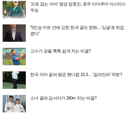
'프로 잡는 아마' 명성 양효진, 호주 아마추어 마스터스
우승
"5인승 카트 안에 갇힌 한국 골프 문화…'싱글'로 뒤집
겠다"
고수가 공을 툭툭 쉽게 치는 비결?
한국 아마 골퍼 평균 핸디캡 15.3… '일파만파' 덕분?
소녀 골퍼 김서아가 260m 치는 비결?