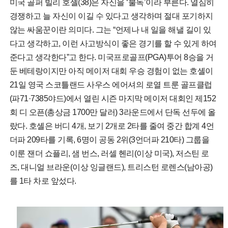
미국 골퍼 빌리 호셸(38)은 자신을 ‘불독’이라 부른다. 열심히
경쟁하고 늘 자신이 이길 수 있다고 생각하며 절대 포기하지
않는 싸움꾼이란 의미다. 그는 “언제나 내 일을 해낼 길이 있
다고 생각하고, 이런 사고방식이 좋은 경기를 할 수 있게 하여
준다고 생각한다”고 한다. 미국프로골프(PGA)투어 8승을 거
둔 베테랑이지만 아직 메이저 대회 우승 경험이 없는 호셸이
21일 영국 스코틀랜드 사우스 에어셔의 로열 트룬 골프클럽
(파71·7385야드)에서 열린 시즌 마지막 메이저 대회인 제152
회 디 오픈(총상금 1700만 달러) 3라운드에서 단독 선두에 올
랐다. 호셸은 버디 4개, 보기 2개로 2타를 줄여 중간 합계 4언
더파 209타를 기록, 6명이 공동 2위(3언더파 210타) 그룹을
이룬 잰더 쇼플리, 샘 번스, 러셀 헨리(이상 미국), 저스틴 로
즈, 대니얼 브라운(이상 잉글랜드), 트리스턴 로렌스(남아공)
를 1타 차로 앞섰다.