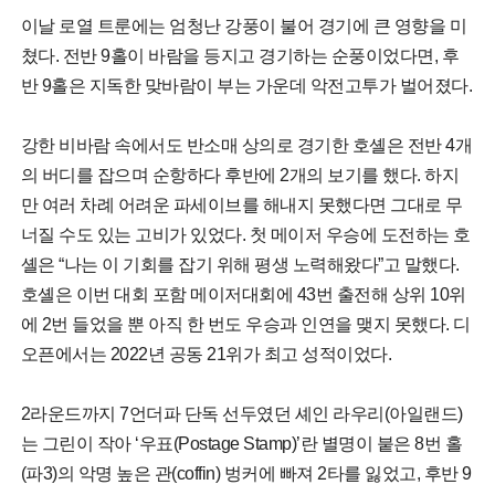
이날 로열 트룬에는 엄청난 강풍이 불어 경기에 큰 영향을 미
쳤다. 전반 9홀이 바람을 등지고 경기하는 순풍이었다면, 후
반 9홀은 지독한 맞바람이 부는 가운데 악전고투가 벌어졌다.
강한 비바람 속에서도 반소매 상의로 경기한 호셸은 전반 4개
의 버디를 잡으며 순항하다 후반에 2개의 보기를 했다. 하지
만 여러 차례 어려운 파세이브를 해내지 못했다면 그대로 무
너질 수도 있는 고비가 있었다. 첫 메이저 우승에 도전하는 호
셸은 “나는 이 기회를 잡기 위해 평생 노력해왔다”고 말했다.
호셸은 이번 대회 포함 메이저대회에 43번 출전해 상위 10위
에 2번 들었을 뿐 아직 한 번도 우승과 인연을 맺지 못했다. 디
오픈에서는 2022년 공동 21위가 최고 성적이었다.
2라운드까지 7언더파 단독 선두였던 셰인 라우리(아일랜드)
는 그린이 작아 ‘우표(Postage Stamp)’란 별명이 붙은 8번 홀
(파3)의 악명 높은 관(coffin) 벙커에 빠져 2타를 잃었고, 후반 9