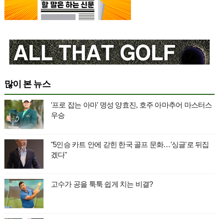
많이 본 뉴스
'프로 잡는 아마' 명성 양효진, 호주 아마추어 마스터스
우승
"5인승 카트 안에 갇힌 한국 골프 문화…'싱글'로 뒤집
겠다"
고수가 공을 툭툭 쉽게 치는 비결?