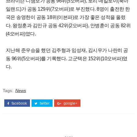
브라이슨 디섐보가 공동 96위(5오버파), 로리 매킬로이(북아
일랜드)가 공동 129위(7오버파)로 부진했다. 8명이 출전한 한
국은 송영한이 공동 18위(이븐파)로 가장 좋은 성적을 올렸
다. 왕정훈과 김민규 공동 42위(2오버파), 안병훈이 공동 82위
(4오버파)였다.
지난해 준우승을 했던 김주형과 임성재, 김시우가 나란히 공
동 96위(5오버파)를 기록했다. 고군택은 152위(10오버파)였
다.
Tags:
News
facebook
twitter
google+