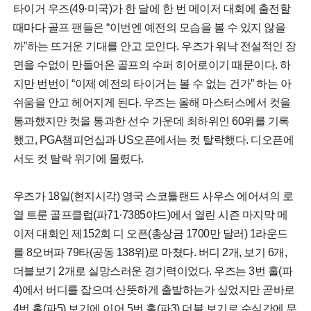
타이거 우즈(49·미국)가 한 달에 한 번 메이저 대회에 출전할
때마다 골프 팬들은 “이번엔 예전의 모습을 볼 수 있지 않을
까”하는 뜨거운 기대를 안고 모인다. 우즈가 워낙 전설적인 장
면을 수없이 만들어온 골프의 수퍼 히어로이기 때문이다. 하
지만 번번이 “이제 예전의 타이거는 볼 수 없는 건가” 하는 아
쉬움을 안고 헤어지게 된다. 우즈는 올해 마스터스에서 컷을
통과했지만 컷을 통과한 선수 가운데 최하위인 60위를 기록
했고, PGA챔피언십과 US오픈에서는 컷 탈락했다. 디오픈에
서도 컷 탈락 위기에 몰렸다.
우즈가 18일(현지시각) 영국 스코틀랜드 사우스 에어셔의 로
열 트룬 골프클럽(파71·7385야드)에서 열린 시즌 마지막 메
이저 대회인 제152회 디 오픈(총상금 1700만 달러) 1라운드
를 8오버파 79타(공동 138위)로 마쳤다. 버디 2개, 보기 6개,
더블보기 2개로 실망스러운 경기력이었다. 우즈는 3번 홀(파
4)에서 버디를 잡으며 산뜻하게 출발하는가 싶었지만 곧바로
4번 홀(파5) 보기에 이어 5번 홀(파3) 더블 보기로 순식간에 무