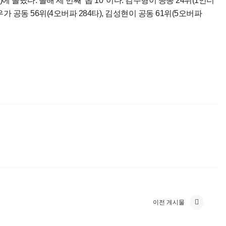
 올랐다. 올해 세 번째 ‘톱 10′ 이다. 김주형이 공동 24위(1언더
시우가 공동 56위(4오버파 284타), 김성현이 공동 61위(5오버파
이전 게시물