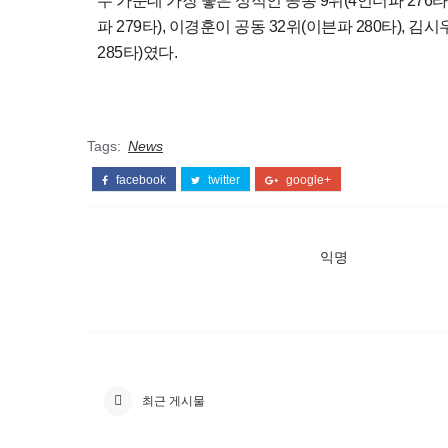
수 가운데 가장 좋은 성적인 공동 9위(4언더파 276타)에
파 279타), 이경훈이 공동 32위(이븐파 280타), 김
285타)였다.
Tags:
News
facebook
twitter
google+
익명
최근 게시물