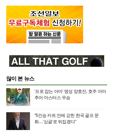
많이 본 뉴스
'프로 잡는 아마' 명성 양효진, 호주 아마
추어 마스터스 우승
"5인승 카트 안에 갇힌 한국 골프 문
화…'싱글'로 뒤집겠다"