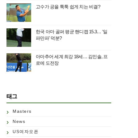
고수가 공을 툭툭 쉽게 치는 비결?
한국 아마 골퍼 평균 핸디캡 15.3… '일
파만파' 덕분?
아마추어 세계 최강 18세… 김민솔, 프
로에 도전장
태그
Masters
News
US여자오픈