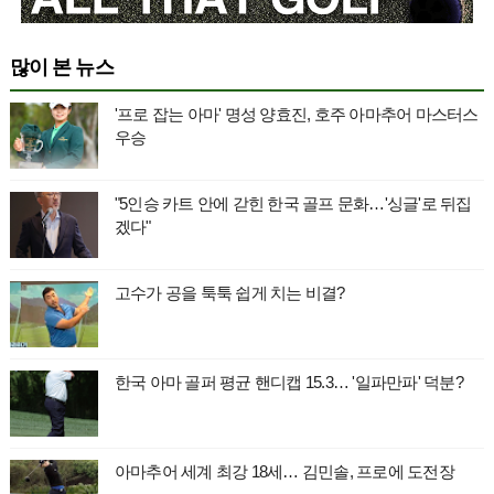
많이 본 뉴스
'프로 잡는 아마' 명성 양효진, 호주 아마추어 마스터스
우승
"5인승 카트 안에 갇힌 한국 골프 문화…'싱글'로 뒤집
겠다"
고수가 공을 툭툭 쉽게 치는 비결?
한국 아마 골퍼 평균 핸디캡 15.3… '일파만파' 덕분?
아마추어 세계 최강 18세… 김민솔, 프로에 도전장