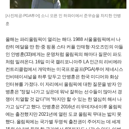
[사진제공-PGA투어] 소니 오픈 인 하와이에서 준우승을 차지한 안병
훈
올해는 파리올림픽이 열리는 해다. 1988 서울올림픽에서 나
란히 메달을 딴 한·중 핑퐁 스타 커플 안재형·자오즈민의 아들
인 안병훈(33)에게는 운명처럼 올림픽의 해마다 질문이 파도
처럼 밀려온다. 16일 미국 캘리포니아주 LA 인근의 리비에라
컨트리클럽에서 개막하는 미국프로골프(PGA)투어 제네시스
인비테이셔널을 하루 앞두고 안병훈은 한국 미디어와 화상
인터뷰를 가졌다. 이 자리에서 올림픽에 대한 질문을 받자 안
병훈은 “정말 나가고 싶은데 워낙 잘하는 선수들이 많아서 경
쟁이 치열할 것 같다”며 “하지만 할 수 있는 한 열심히 해서 나
가고 싶다”고 했다. 안병훈은 2016년 리우데자네이루 올림픽
에는 출전했지만 2021년에 열린 도쿄 올림픽 무대는 밟지 못
했다. 올림픽에는 국가별 두명씩 출전권이 주어지는 데 세계