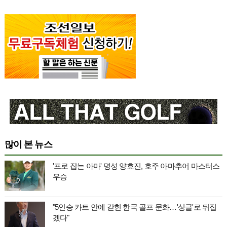
많이 본 뉴스
'프로 잡는 아마' 명성 양효진, 호주 아마추어 마스터스
우승
"5인승 카트 안에 갇힌 한국 골프 문화…'싱글'로 뒤집
겠다"