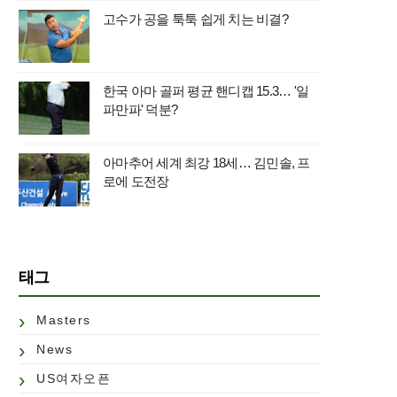
고수가 공을 툭툭 쉽게 치는 비결?
한국 아마 골퍼 평균 핸디캡 15.3… '일
파만파' 덕분?
아마추어 세계 최강 18세… 김민솔, 프
로에 도전장
태그
Masters
News
US여자오픈