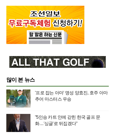
많이 본 뉴스
'프로 잡는 아마' 명성 양효진, 호주 아마
추어 마스터스 우승
"5인승 카트 안에 갇힌 한국 골프 문
화…'싱글'로 뒤집겠다"