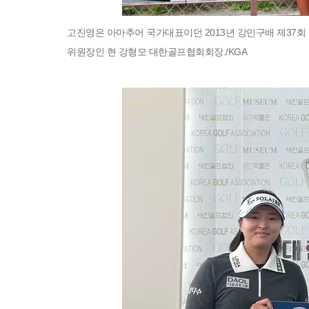
고진영은 아마추어 국가대표이던 2013년 강민구배 제37회
위원장인 현 강형모 대한골프협회회장./KGA