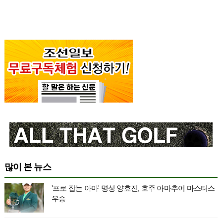
많이 본 뉴스
'프로 잡는 아마' 명성 양효진, 호주 아마추어 마스터스
우승