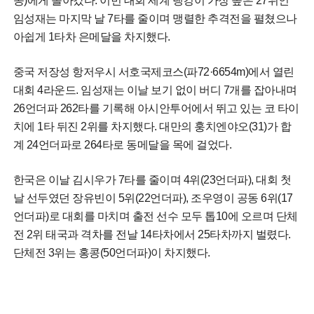
콩)에게 돌아갔다. 이번 대회 세계 랭킹이 가장 높은 27위인
임성재는 마지막 날 7타를 줄이며 맹렬한 추격전을 펼쳤으나
아쉽게 1타차 은메달을 차지했다.
중국 저장성 항저우시 서호국제코스(파72·6654m)에서 열린
대회 4라운드. 임성재는 이날 보기 없이 버디 7개를 잡아내며
26언더파 262타를 기록해 아시안투어에서 뛰고 있는 코 타이
치에 1타 뒤진 2위를 차지했다. 대만의 훙치엔야오(31)가 합
계 24언더파로 264타로 동메달을 목에 걸었다.
한국은 이날 김시우가 7타를 줄이며 4위(23언더파), 대회 첫
날 선두였던 장유빈이 5위(22언더파), 조우영이 공동 6위(17
언더파)로 대회를 마치며 출전 선수 모두 톱10에 오르며 단체
전 2위 태국과 격차를 전날 14타차에서 25타차까지 벌렸다.
단체전 3위는 홍콩(50언더파)이 차지했다.