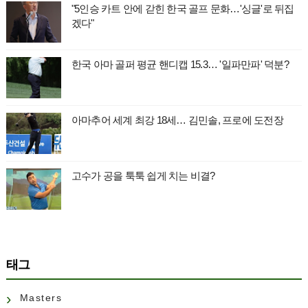
"5인승 카트 안에 갇힌 한국 골프 문화…'싱글'로 뒤집
겠다"
한국 아마 골퍼 평균 핸디캡 15.3… '일파만파' 덕분?
아마추어 세계 최강 18세… 김민솔, 프로에 도전장
고수가 공을 툭툭 쉽게 치는 비결?
태그
Masters