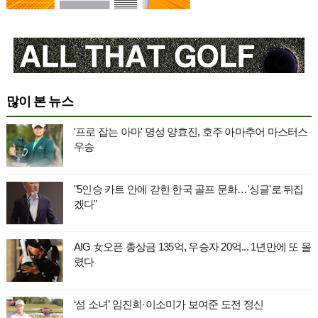
많이 본 뉴스
'프로 잡는 아마' 명성 양효진, 호주 아마추어 마스터스
우승
"5인승 카트 안에 갇힌 한국 골프 문화…'싱글'로 뒤집
겠다"
AIG 女오픈 총상금 135억, 우승자 20억... 1년만에 또 올
렸다
‘섬 소녀’ 임진희·이소미가 보여준 도전 정신