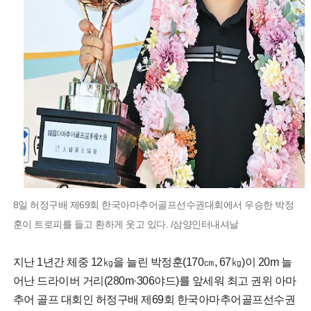
8일 허정구배 제69회 한국아마추어골프선수권대회에서 우승한 박정
훈이 트로피를 들고 환하게 웃고 있다. /삼양인터내셔날
지난 1년간 체중 12㎏을 늘린 박정훈(170㎝, 67㎏)이 20m 늘
어난 드라이버 거리(280m·306야드)를 앞세워 최고 권위 아마
추어 골프 대회인 허정구배 제69회 한국아마추어골프선수권