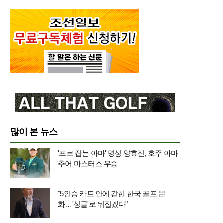
많이 본 뉴스
'프로 잡는 아마' 명성 양효진, 호주 아마
추어 마스터스 우승
"5인승 카트 안에 갇힌 한국 골프 문
화…'싱글'로 뒤집겠다"