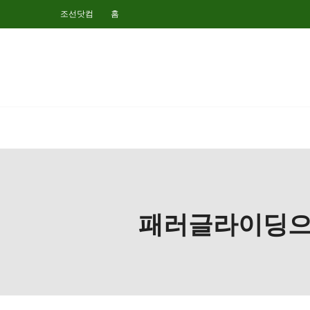
조선닷컴
홈
패러글라이딩으로