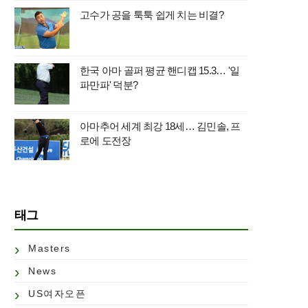
고수가 공을 툭툭 쉽게 치는 비결?
한국 아마 골퍼 평균 핸디캡 15.3… '일
파만파' 덕분?
아마추어 세계 최강 18세… 김민솔, 프
로에 도전장
태그
Masters
News
US여자오픈