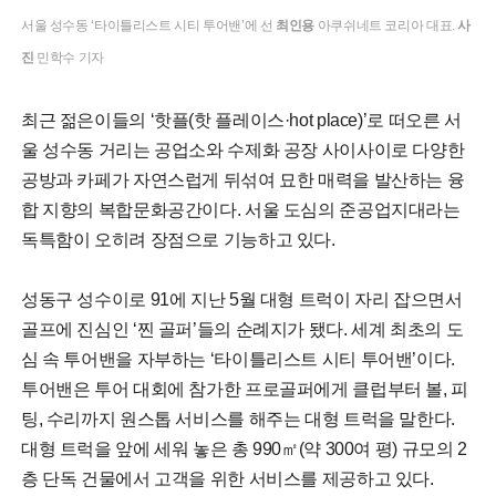
서울 성수동 ‘타이틀리스트 시티 투어밴’에 선
최인용
아쿠쉬네트 코리아 대표.
사
진
민학수 기자
최근 젊은이들의 ‘핫플(핫 플레이스·hot place)’로 떠오른 서
울 성수동 거리는 공업소와 수제화 공장 사이사이로 다양한
공방과 카페가 자연스럽게 뒤섞여 묘한 매력을 발산하는 융
합 지향의 복합문화공간이다. 서울 도심의 준공업지대라는
독특함이 오히려 장점으로 기능하고 있다.
성동구 성수이로 91에 지난 5월 대형 트럭이 자리 잡으면서
골프에 진심인 ‘찐 골퍼’들의 순례지가 됐다. 세계 최초의 도
심 속 투어밴을 자부하는 ‘타이틀리스트 시티 투어밴’이다.
투어밴은 투어 대회에 참가한 프로골퍼에게 클럽부터 볼, 피
팅, 수리까지 원스톱 서비스를 해주는 대형 트럭을 말한다.
대형 트럭을 앞에 세워 놓은 총 990㎡(약 300여 평) 규모의 2
층 단독 건물에서 고객을 위한 서비스를 제공하고 있다.