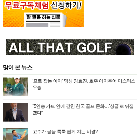
많이 본 뉴스
'프로 잡는 아마' 명성 양효진, 호주 아마추어 마스터스
우승
"5인승 카트 안에 갇힌 한국 골프 문화…'싱글'로 뒤집
겠다"
고수가 공을 툭툭 쉽게 치는 비결?