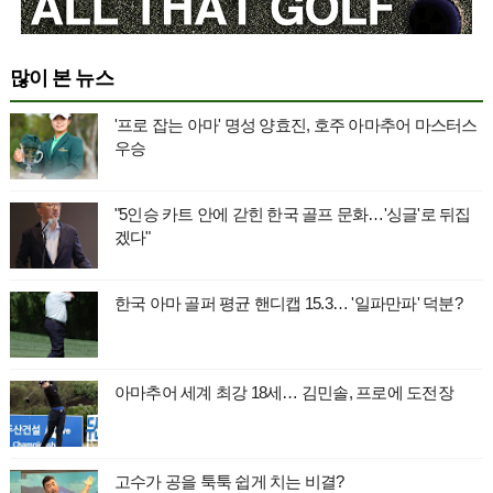
많이 본 뉴스
'프로 잡는 아마' 명성 양효진, 호주 아마추어 마스터스
우승
"5인승 카트 안에 갇힌 한국 골프 문화…'싱글'로 뒤집
겠다"
한국 아마 골퍼 평균 핸디캡 15.3… '일파만파' 덕분?
아마추어 세계 최강 18세… 김민솔, 프로에 도전장
고수가 공을 툭툭 쉽게 치는 비결?