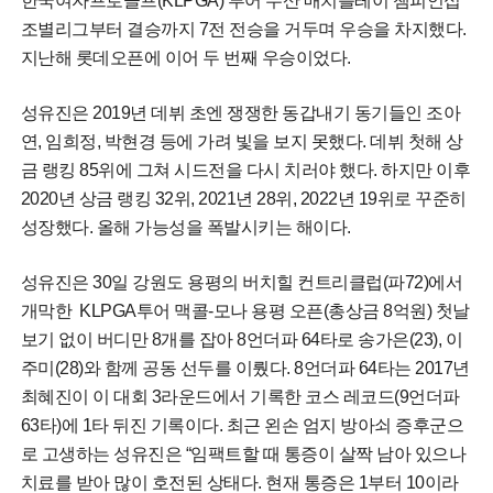
한국여자프로골프(KLPGA) 투어 두산 매치플레이 챔피언십
조별리그부터 결승까지 7전 전승을 거두며 우승을 차지했다.
지난해 롯데오픈에 이어 두 번째 우승이었다.
성유진은 2019년 데뷔 초엔 쟁쟁한 동갑내기 동기들인 조아
연, 임희정, 박현경 등에 가려 빛을 보지 못했다. 데뷔 첫해 상
금 랭킹 85위에 그쳐 시드전을 다시 치러야 했다. 하지만 이후
2020년 상금 랭킹 32위, 2021년 28위, 2022년 19위로 꾸준히
성장했다. 올해 가능성을 폭발시키는 해이다.
성유진은 30일 강원도 용평의 버치힐 컨트리클럽(파72)에서
개막한 KLPGA투어 맥콜-모나 용평 오픈(총상금 8억원) 첫날
보기 없이 버디만 8개를 잡아 8언더파 64타로 송가은(23), 이
주미(28)와 함께 공동 선두를 이뤘다. 8언더파 64타는 2017년
최혜진이 이 대회 3라운드에서 기록한 코스 레코드(9언더파
63타)에 1타 뒤진 기록이다. 최근 왼손 엄지 방아쇠 증후군으
로 고생하는 성유진은 “임팩트할 때 통증이 살짝 남아 있으나
치료를 받아 많이 호전된 상태다. 현재 통증은 1부터 10이라