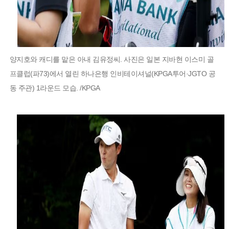
양지호와 캐디를 맡은 아내 김유정씨. 사진은 일본 지바현 이스미 골
프클럽(파73)에서 열린 하나은행 인비테이셔널(KPGA투어·JGTO 공
동 주관) 1라운드 모습. /KPGA