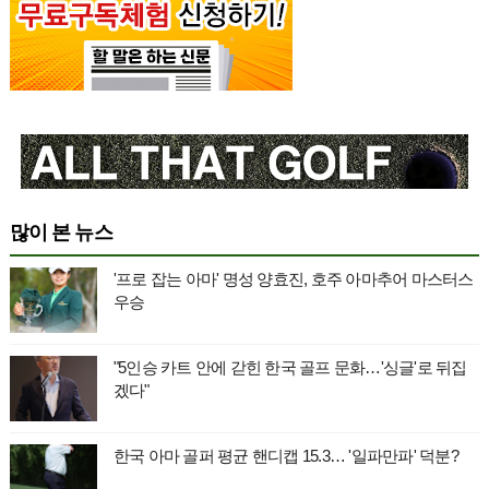
많이 본 뉴스
'프로 잡는 아마' 명성 양효진, 호주 아마추어 마스터스
우승
"5인승 카트 안에 갇힌 한국 골프 문화…'싱글'로 뒤집
겠다"
한국 아마 골퍼 평균 핸디캡 15.3… '일파만파' 덕분?