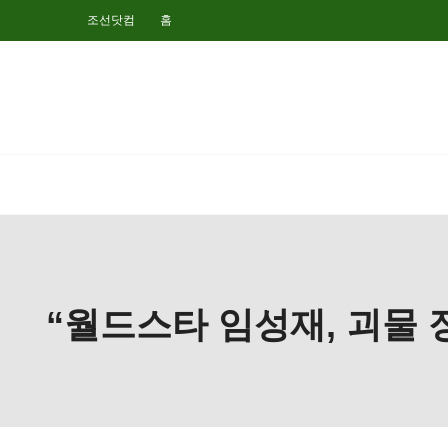
조선닷컴
홈
“월드스타 임성재, 괴물