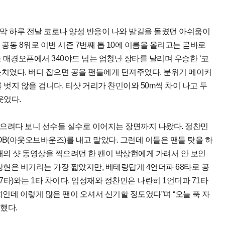
막 하루 전날 코로나 양성 반응이 나와 발길을 돌렸던 아쉬움이
공동 8위로 이번 시즌 7번째 톱 10에 이름을 올리고는 곧바로
스 매경오픈에서 340야드 넘는 엄청난 장타를 날리며 우승한 ‘코
눈치였다. 버디 잡으면 공을 팬들에게 던져주었다. 분위기 메이커
 벗지 않을 겁니다. 티샷 거리가 찬민이와 50m씩 차이 나고 두
웃었다.
담으려다 보니 선수들 실수로 이어지는 장면까지 나왔다. 정찬민
B(아웃오브바운즈)를 내고 말았다. 그런데 이들은 팬들 탓을 하
재의 샷 동영상을 찍으려던 한 팬이 박상현에게 가려서 안 보인
상현은 비거리는 가장 짧았지만, 베테랑답게 4언더파 68타로 공
7타)와는 1타 차이다. 임성재와 정찬민은 나란히 1언더파 71타
대회인데 이렇게 많은 팬이 오셔서 신기할 정도였다”며 “오늘 푹 자
했다.