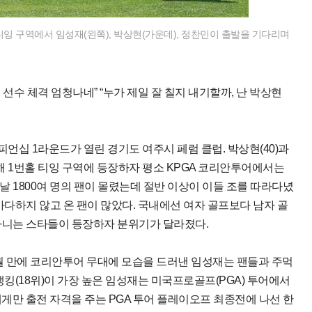
티잉 구역에서 임성재(왼쪽), 박상현(가운데), 정찬민이 출발을 기다리며
 선수 체격 엄청나네” “누가 제일 잘 칠지 내기할까, 난 박상현
피언십 1라운드가 열린 경기도 여주시 페럼 클럽. 박상현(40)과
을 위해 1번홀 티잉 구역에 등장하자 평소 KPGA 코리안투어에서는
 1800여 명의 팬이 몰렸는데 절반 이상이 이들 조를 따라다녔
마다하지 않고 온 팬이 많았다. 국내에선 여자 골프보다 남자 골
다니는 스타들이 등장하자 분위기가 달라졌다.
7개월 만에 코리안투어 무대에 모습을 드러낸 임성재는 팬들과 주먹
랭킹(18위)이 가장 높은 임성재는 미국프로골프(PGA) 투어에서
에게만 출전 자격을 주는 PGA 투어 플레이오프 최종전에 나선 한