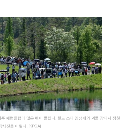
여주 페럼클럽에 많은 팬이 몰렸다. 월드 스타 임성재와 괴물 장타자 정찬
사진을 이뤘다. [KPGA]