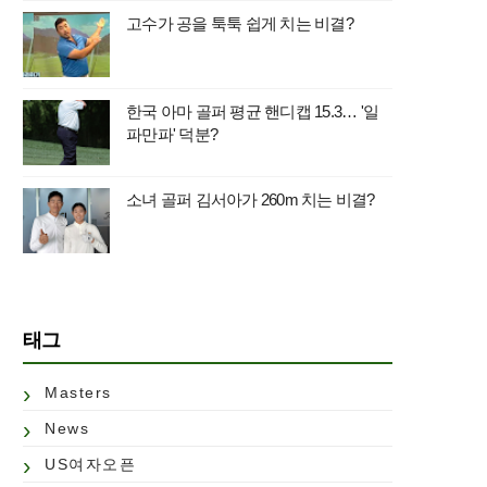
고수가 공을 툭툭 쉽게 치는 비결?
한국 아마 골퍼 평균 핸디캡 15.3… '일
파만파' 덕분?
소녀 골퍼 김서아가 260m 치는 비결?
태그
Masters
News
US여자오픈