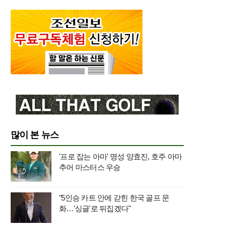
많이 본 뉴스
'프로 잡는 아마' 명성 양효진, 호주 아마
추어 마스터스 우승
"5인승 카트 안에 갇힌 한국 골프 문
화…'싱글'로 뒤집겠다"