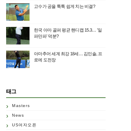
고수가 공을 툭툭 쉽게 치는 비결?
한국 아마 골퍼 평균 핸디캡 15.3… '일
파만파' 덕분?
아마추어 세계 최강 18세… 김민솔, 프
로에 도전장
태그
Masters
News
US여자오픈