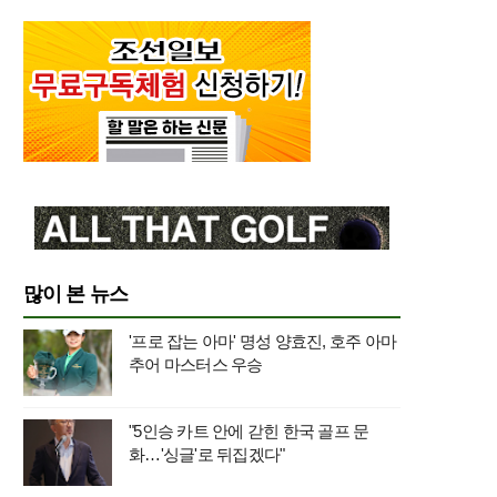
많이 본 뉴스
'프로 잡는 아마' 명성 양효진, 호주 아마
추어 마스터스 우승
"5인승 카트 안에 갇힌 한국 골프 문
화…'싱글'로 뒤집겠다"