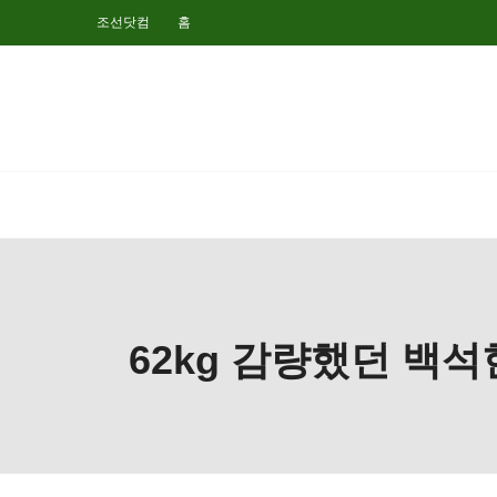
조선닷컴
홈
62kg 감량했던 백