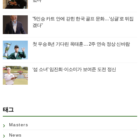
"5인승 카트 안에 갇힌 한국 골프 문화…'싱글'로 뒤집
겠다"
첫 우승 8년 기다린 옥태훈… 2주 연속 정상 신바람
‘섬 소녀’ 임진희·이소미가 보여준 도전 정신
태그
Masters
News