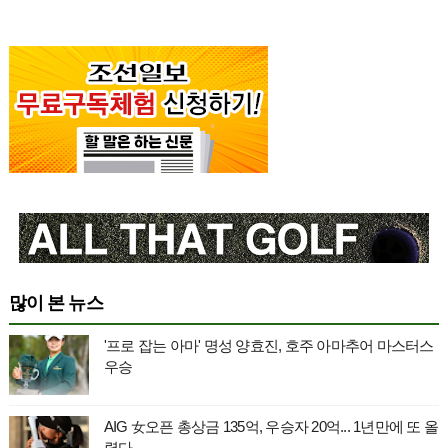
많이 본 뉴스
'프로 잡는 아마' 명성 양효진, 호주 아마추어 마스터스
우승
AIG 女오픈 총상금 135억, 우승자 20억... 1년만에 또 올
렸다