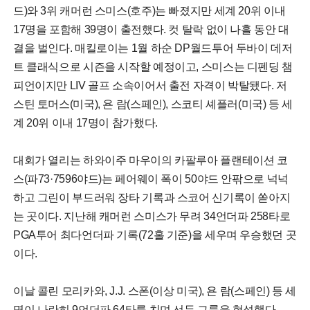
드)와 3위 캐머런 스미스(호주)는 빠졌지만 세계 20위 이내
17명을 포함해 39명이 출전했다. 컷 탈락 없이 나흘 동안 대
결을 벌인다. 매킬로이는 1월 하순 DP월드투어 두바이 데저
트 클래식으로 시즌을 시작할 예정이고, 스미스는 디펜딩 챔
피언이지만 LIV 골프 소속이어서 출전 자격이 박탈됐다. 저
스틴 토머스(미국), 욘 람(스페인), 스코티 셰플러(미국) 등 세
계 20위 이내 17명이 참가했다.
대회가 열리는 하와이주 마우이의 카팔루아 플랜테이션 코
스(파73·7596야드)는 페어웨이 폭이 50야드 안팎으로 넉넉
하고 그린이 부드러워 장타 기록과 스코어 신기록이 쏟아지
는 곳이다. 지난해 캐머런 스미스가 무려 34언더파 258타로
PGA투어 최다언더파 기록(72홀 기준)을 세우며 우승했던 곳
이다.
이날 콜린 모리카와, J.J. 스폰(이상 미국), 욘 람(스페인) 등 세
명이 나란히 9언더파 64타를 치며 선두 그룹을 형성했다.