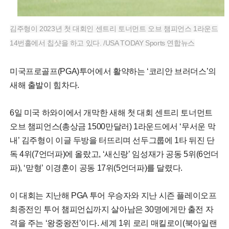
김주형이 2023년 첫 대회인 센트리 토너먼트 오브 챔피언스 1라운드
14번홀에서 칩샷을 하고 있다. /USA TODAY Sports 연합뉴스
미국프로골프(PGA)투어에서 활약하는 ‘코리안 브러더스’의
새해 출발이 힘차다.
6일 미국 하와이에서 개막한 새해 첫 대회 센트리 토너먼트
오브 챔피언스(총상금 1500만달러) 1라운드에서 ‘무서운 막
내’ 김주형이 이글 두방을 터뜨리며 선두그룹에 1타 뒤진 단
독 4위(7언더파)에 올랐고, ‘새신랑’ 임성재가 공동 5위(6언더
파), ‘맏형’ 이경훈이 공동 17위(5언더파)를 달렸다.
이 대회는 지난해 PGA 투어 우승자와 지난 시즌 플레이오프
최종전인 투어 챔피언십까지 살아남은 30명에게만 출전 자
격을 주는 ‘왕중왕전’이다. 세계 1위 로리 매킬로이(북아일랜