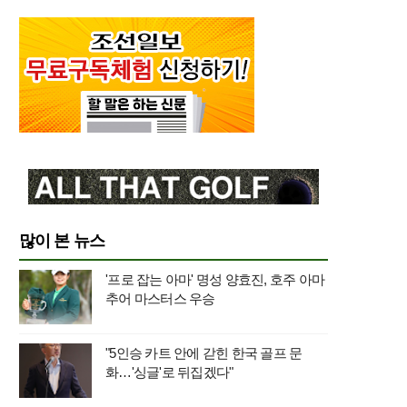
많이 본 뉴스
'프로 잡는 아마' 명성 양효진, 호주 아마
추어 마스터스 우승
"5인승 카트 안에 갇힌 한국 골프 문
화…'싱글'로 뒤집겠다"