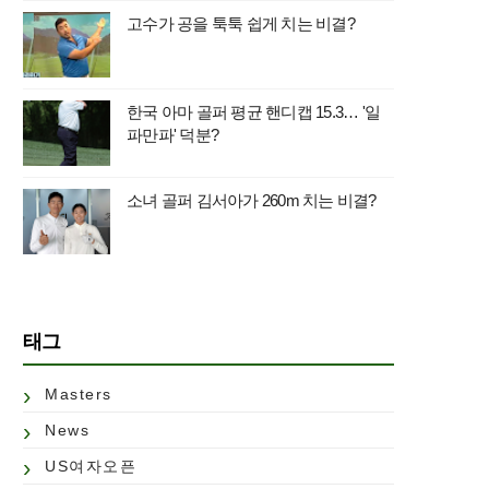
고수가 공을 툭툭 쉽게 치는 비결?
한국 아마 골퍼 평균 핸디캡 15.3… '일
파만파' 덕분?
소녀 골퍼 김서아가 260m 치는 비결?
태그
Masters
News
US여자오픈