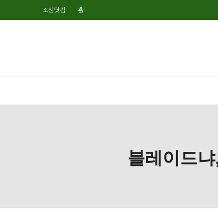
조선닷컴
홈
블레이드냐,